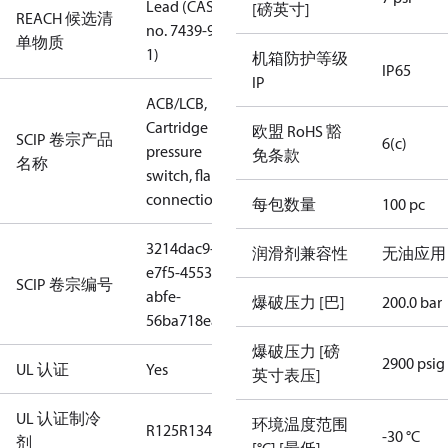
Lead (CAS
[磅英寸]
REACH 候选清
no. 7439-92-
单物质
1)
机箱防护等级
IP65
IP
ACB/LCB,
Cartridge
欧盟 RoHS 豁
SCIP 卷宗产品
6(c)
pressure
免条款
名称
switch, flare
connection
每包数量
100 pc
3214dac9-
润滑剂兼容性
无油应用
e7f5-4553-
SCIP 卷宗编号
abfe-
爆破压力 [巴]
200.0 bar
56ba718eab3c
爆破压力 [磅
2900 psig
UL 认证
Yes
英寸表压]
UL 认证制冷
环境温度范围
R125
R134a
R22
R404A
R407C
R407H
R410A
R43
-30 °C
剂