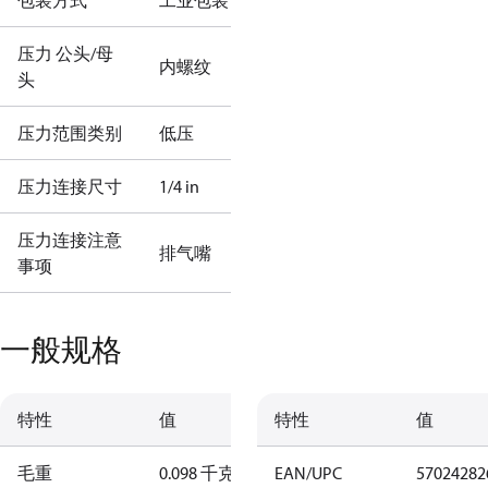
包装方式
工业包装
压力 公头/母
内螺纹
头
压力范围类别
低压
压力连接尺寸
1/4 in
压力连接注意
排气嘴
事项
一般规格
特性
值
特性
值
毛重
0.098 千克
EAN/UPC
57024282