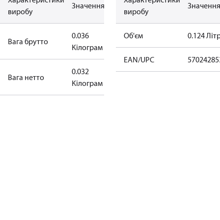
Значення
Значенн
виробу
виробу
0.036
Об'єм
0.124 Літ
Вага брутто
Кілограм
EAN/UPC
57024285
0.032
Bага нетто
Кілограм