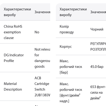
Характеристики
Характеристики
Значення
Значенн
виробу
виробу
China RoHS
Колір
Чорний
exemption
No
проводу
clause
РЕГУЛЯР
Корпус
Not relevant
РОЗТОПЛ
DG Indicator
for
Profile
dangerous
Макс.
goods
робочий тиск
45.0 бар
[бар]
ACB
Material
Cartridge
Макс.
653 фунт-
Description
Switch
робочий тиск
сила на
2UB1383W
[фунт/дюйм²
дюйм²
надл.]