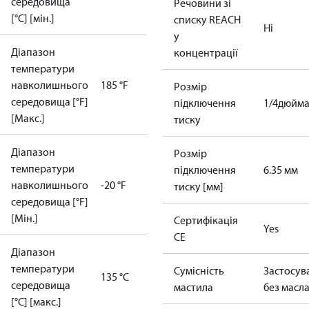
середовища
Речовини зі
[°C] [мін.]
списку REACH
Ні
у
Діапазон
концентрації
температури
навколишнього
185 °F
Розмір
середовища [°F]
підключення
1/4дюйм
[Макс.]
тиску
Діапазон
Розмір
температури
підключення
6.35 мм
навколишнього
-20 °F
тиску [мм]
середовища [°F]
[Мін.]
Сертифікація
Yes
CE
Діапазон
температури
Сумісність
Застосув
135 °C
середовища
мастила
без масл
[°C] [макс.]