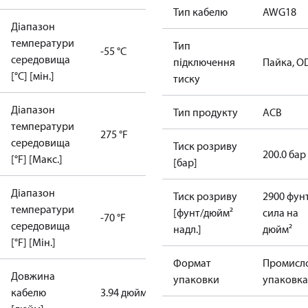
Тип кабелю
AWG18
Діапазон
температури
Тип
-55 °C
середовища
підключення
Пайка, 
[°C] [мін.]
тиску
Діапазон
Тип продукту
ACB
температури
275 °F
середовища
Тиск розриву
200.0 бар
[°F] [Макс.]
[бар]
Діапазон
Тиск розриву
2900 фунт
температури
[фунт/дюйм²
сила на
-70 °F
середовища
надл.]
дюйм²
[°F] [Мін.]
Формат
Промисл
Довжина
упаковки
упаковка
кабелю
3.94 дюйм