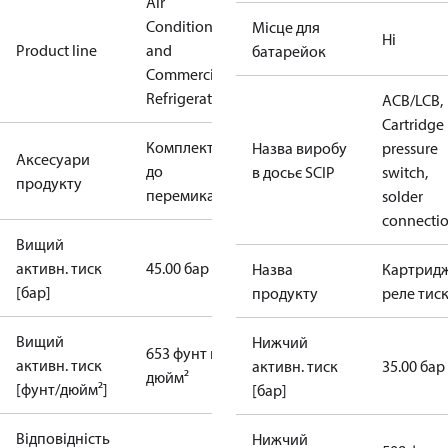
Air
Conditioning
Місце для
Ні
Product line
and
батарейок
Commercial
Refrigeration
ACB/LCB,
Cartridge
Комплектуючі
Назва виробу
pressure
Аксесуари
до
в досьє SCIP
switch,
продукту
перемикачів
solder
connecti
Вищий
активн. тиск
45.00 бар
Назва
Картрид
[бар]
продукту
реле тис
Вищий
Нижчий
653 фунт на
активн. тиск
активн. тиск
35.00 бар
дюйм²
[фунт/дюйм²]
[бар]
Відповідність
Нижчий