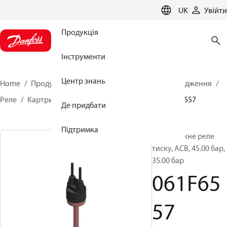
LANGUAGE
UK
Увійти
Продукція
Інструменти
Центр знань
Home
Продукція
Кліматичні рішення для охолодження
Реле
Картриджні реле тиску
ACB / CCB
061F6557
Де придбати
Підтримка
Картриджне реле
тиску, ACB, 45.00 бар,
35.00 бар
061F65
57