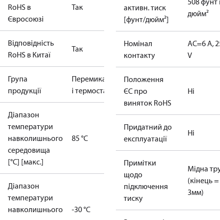
508 фунт
RoHS в
Так
активн. тиск
дюйм²
Євросоюзі
[фунт/дюйм²]
Відповідність
Номінал
AC=6 A, 2
Так
RoHS в Китаї
контакту
V
Група
Перемикачі
Положення
продукції
і термостати
ЄС про
Ні
виняток RoHS
Діапазон
температури
Придатний до
Ні
навколишнього
85 °C
експлуатації
середовища
[°C] [макс.]
Примітки
Мідна тр
щодо
(кінець =
Діапазон
підключення
3мм)
температури
тиску
навколишнього
-30 °C