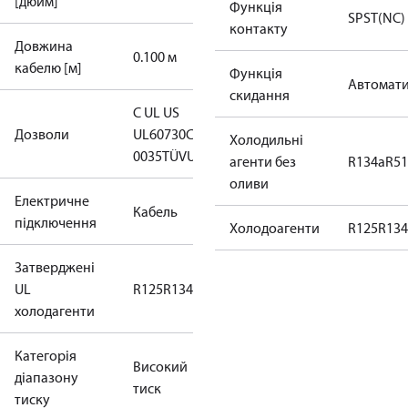
[дюйм]
Функція
SPST(NC)
контакту
Довжина
0.100 м
кабелю [м]
Функція
Автомати
скидання
C UL US
Дозволи
UL60730
CE
Холодильні
0035
TÜV
UKCA
агенти без
R134a
R5
оливи
Електричне
Кабель
підключення
Холодоагенти
R125
R134
Затверджені
UL
R125
R134a
R22
R404A
R407C
R407H
R410A
R43
холодагенти
Категорія
Високий
діапазону
тиск
тиску