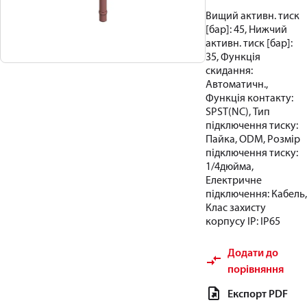
Вищий активн. тиск
[бар]: 45, Нижчий
активн. тиск [бар]:
35, Функція
скидання:
Автоматичн.,
Функція контакту:
SPST(NC), Тип
підключення тиску:
Пайка, ODM, Розмір
підключення тиску:
1/4дюйма,
Електричне
підключення: Кабель,
Клас захисту
корпусу IP: IP65
Додати до
порівняння
Експорт PDF