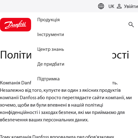
LANGUAGE
UK
Увійти
Продукція
Інструменти
Центр знань
Політика конфіденційності
Де придбати
Підтримка
Компанія Danfoss поважає ваше право на приватність.
Незалежно від того, купуєте ви один з якісних продуктів
компанії Danfoss або просто переглядаєте сайти компанії, ми
хочемо, щоби ви були впевнені в нашій політиці
конфіденційності і заходах безпеки, які ми приймаємо для
вбезпечення ваших персональних даних.
Тому компанія Danfoss впровадила ряд обов’язкових