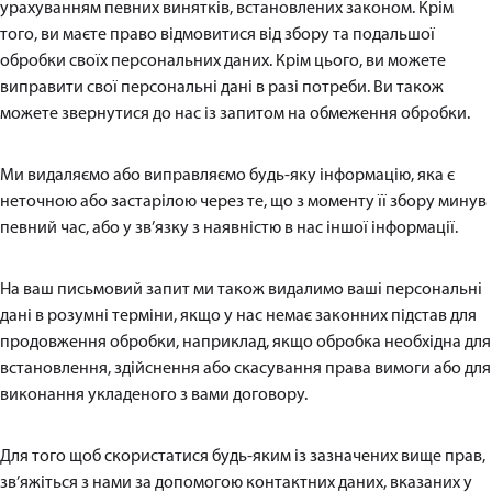
урахуванням певних винятків, встановлених законом. Крім
того, ви маєте право відмовитися від збору та подальшої
обробки своїх персональних даних. Крім цього, ви можете
виправити свої персональні дані в разі потреби. Ви також
можете звернутися до нас із запитом на обмеження обробки.
Ми видаляємо або виправляємо будь-яку інформацію, яка є
неточною або застарілою через те, що з моменту її збору минув
певний час, або у зв’язку з наявністю в нас іншої інформації.
На ваш письмовий запит ми також видалимо ваші персональні
дані в розумні терміни, якщо у нас немає законних підстав для
продовження обробки, наприклад, якщо обробка необхідна для
встановлення, здійснення або скасування права вимоги або для
виконання укладеного з вами договору.
Для того щоб скористатися будь-яким із зазначених вище прав,
зв’яжіться з нами за допомогою контактних даних, вказаних у