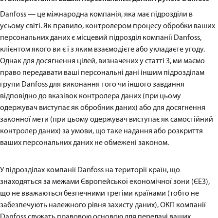
Danfoss — це міжнародна компанія, яка має підрозділи в
усьому світі. Як правило, контролером процесу обробки ваших
персональних даних є місцевий підрозділ компанії Danfoss,
клієнтом якого ви є і з яким взаємодієте або укладаєте угоду.
Однак для досягнення цілей, визначених у статті 3, ми маємо
право передавати ваші персональні дані іншим підрозділам
групи Danfoss для виконання того чи іншого завдання
відповідно до вказівок контролера даних (при цьому
одержувач виступає як обробник даних) або для досягнення
законної мети (при цьому одержувач виступає як самостійний
контролер даних) за умови, що таке надання або розкриття
ваших персональних даних не обмежені законом.
У підрозділах компанії Danfoss на території країн, що
знаходяться за межами Європейської економічної зони (ЄЕЗ),
що не вважаються безпечними третіми країнами (тобто не
забезпечують належного рівня захисту даних), ОКП компанії
Danfoss служать правовою основою для передачі ваших