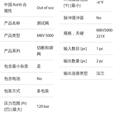
-4 °F
中国 RoHS 合
[°F] [最小]
Out of scope
规性
脉冲缓冲器
No
产品名称
测试阀
MBV5000
规格，关键
产品类型
MBV 5000
221X
切断和调节
输入数目 [pc]
1 pc
产品系列
阀
输出数量 [pc]
2 pc
包含最小杂质
是
输出连接类型
法兰
包含电池
No
包装方式
多包装
压力范围 (Pi)
120 bar
[巴] [最大]