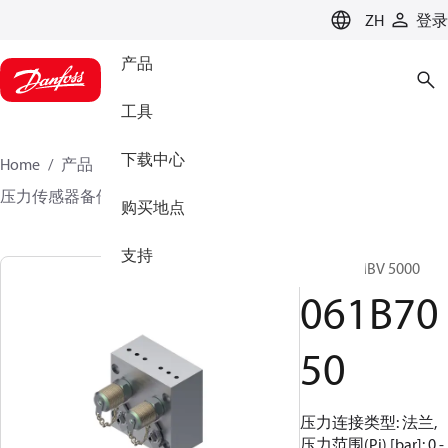
LANGUAGE
ZH
登录
产品
工具
下载中心
Home
产品
传感方案
压力变送器及配件
压力传感器备件和配件
061B7050
购买地点
支持
测试阀, MBV 5000
061B70
50
压力连接类型: 法兰,
压力范围(Pi) [bar]: 0 -