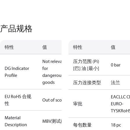
产品规格
特性
值
特性
值
Not relevant
压力范围 (Pi)
0 bar
DG Indicator
for
[巴] 油 [最小]
Profile
dangerous
goods
压力连接类型
法兰
EU RoHS 合规
EAC
LLC 
Out of scope
性
审批
EURO-
TYSK
RoH
Material
MBV测试阀
Description
每包数量
18 pc