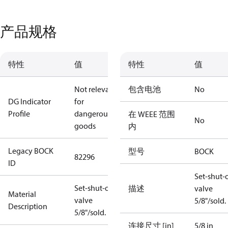
产品规格
特性
值
特性
值
Not relevant
包含电池
No
DG Indicator
for
Profile
dangerous
在 WEEE 范围
No
goods
内
Legacy BOCK
型号
BOCK
82296
ID
Set-shut-o
Set-shut-off
描述
valve
Material
valve
5/8"/sold.
Description
5/8"/sold.
连接尺寸 [in]
5/8 in