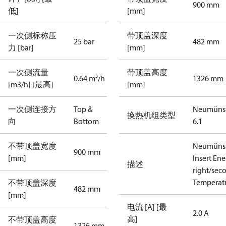
900 mm
低]
[mm]
一次侧标称压
带顶盖深度
25 bar
482 mm
力 [bar]
[mm]
一次侧流量
带顶盖高度
0.64 m³/h
1326 mm
[m3/h] [最高]
[mm]
一次侧连接方
Top &
Neumünst
换热机组类型
向
Bottom
6.1
不带顶盖宽度
Neumünst
900 mm
[mm]
Insert En
描述
right/sec
Temperatu
不带顶盖深度
482 mm
[mm]
电流 [A] [最
2.0 A
高]
不带顶盖高度
1326 mm