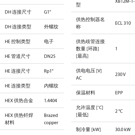
XB12M-1-
型
DH 连接尺寸
G1"
供热控制器名
ECL 310
DH 连接类型
外螺纹
称
HE 控制类型
电子
供热歧管连接
数量 [环路]
1
[最高]
HE 管道尺寸
DN25
供电电压 [V]
HE 连接尺寸
Rp1"
230 V
AC
HE 连接类型
内螺纹
保温材料
EPP
HEX 供热合金
1.4404
允许温度 [˚C]
2 °C
[最低]
HEX 供热钎焊
Brazed
材料
copper
制冷量 [kW]
30.0 kW