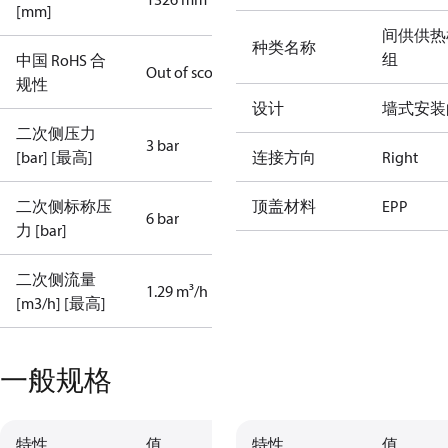
[mm]
间供供热
种类名称
组
中国 RoHS 合
Out of scope
规性
设计
墙式安装
二次侧压力
3 bar
[bar] [最高]
连接方向
Right
二次侧标称压
顶盖材料
EPP
6 bar
力 [bar]
二次侧流量
1.29 m³/h
[m3/h] [最高]
一般规格
特性
值
特性
值