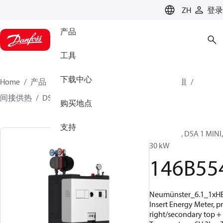
LANGUAGE
ZH
登录
产品
工具
下载中心
Home
产品
气候方案事业部供热业务
换热机组
间接供热
DSA 1 MINI
146B5547
购买地点
支持
换热机组, DSA 1 MINI, N
30 kW
146B55
Neumünster_6.1_1xH
Insert Energy Meter, p
right/secondary top +