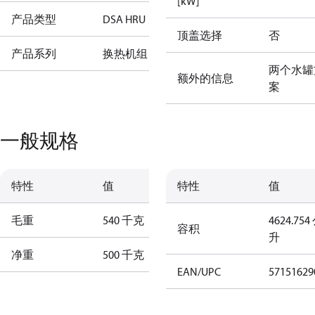
[kW]
产品类型
DSA HRU
顶盖选择
否
产品系列
换热机组
两个水罐
额外的信息
案
一般规格
特性
值
特性
值
毛重
540 千克
4624.754
容积
升
净重
500 千克
EAN/UPC
57151629