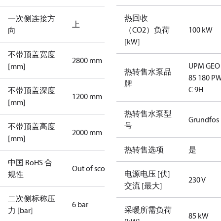
热回收
一次侧连接方
上
（CO2）负荷
100 kW
向
[kW]
不带顶盖宽度
2800 mm
UPM GEO 
[mm]
热转售水泵品
85 180 P
牌
C 9H
不带顶盖深度
1200 mm
[mm]
热转售水泵型
Grundfos
号
不带顶盖高度
2000 mm
[mm]
热转售选项
是
中国 RoHS 合
Out of scope
电源电压 [伏]
规性
230 V
交流 [最大]
二次侧标称压
6 bar
采暖所需负荷
力 [bar]
85 kW