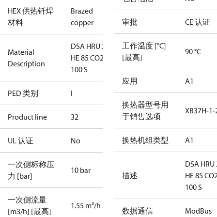
HEX 供热钎焊
Brazed
审批
CE 认证
材料
copper
工作温度 [°C]
DSA HRU 2
90 °C
Material
[最高]
HE 85 CO2
Description
100 S
应用
A1
PED 类别
I
换热器型号用
XB37H-1-
于销售选项
Product line
32
换热机组类型
A1
UL 认证
No
DSA HRU 
一次侧标称压
10 bar
描述
HE 85 CO
力 [bar]
100 S
一次侧流量
1.55 m³/h
数据通信
ModBus
[m3/h] [最高]