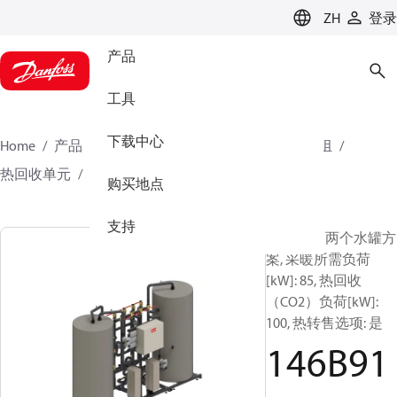
LANGUAGE
ZH
登录
产品
工具
下载中心
Home
产品
气候方案事业部供热业务
换热机组
热回收单元
DSA HRU
146B9126
购买地点
支持
DSA HRU, 两个水罐方
案, 采暖所需负荷
[kW]: 85, 热回收
（CO2）负荷[kW]:
100, 热转售选项: 是
146B91