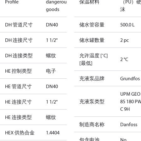
Profile
dangerous
保温材料
（PU）
goods
沫
DH 管道尺寸
DN40
储水管容量
500.0 L
DH 连接尺寸
1 1/2"
储水罐数量
2 pc
DH 连接类型
螺纹
允许温度 [˚C]
2 °C
[最低]
HE 控制类型
电子
充液泵品牌
Grundfos
HE 管道尺寸
DN40
UPM GEO 
充液泵类型
85 180 P
HE 连接尺寸
1 1/2"
C 9H
HE 连接类型
螺纹
制造商名称
Danfoss
HEX 供热合金
1.4404
包含电池
No