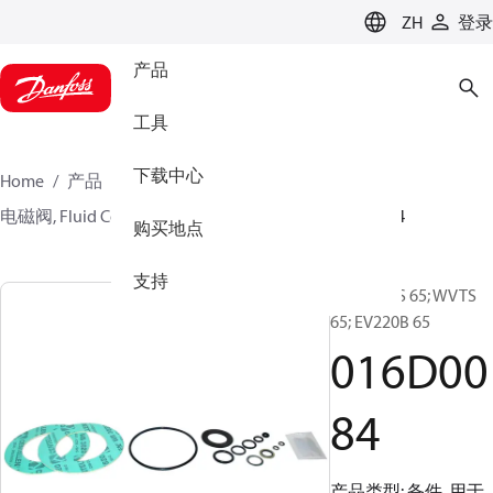
LANGUAGE
ZH
登录
产品
工具
下载中心
Home
产品
气候方案事业部供热业务
电磁阀, Fluid Controls
阀门备件和配件
016D0084
购买地点
支持
备件, WVS 65; WVTS
65; EV220B 65
016D00
84
产品类型: 备件, 用于