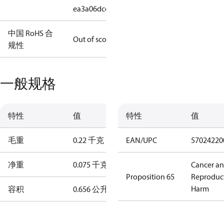
ea3a06dce79f
中国 RoHS 合
Out of scope
规性
一般规格
特性
值
特性
值
毛重
0.22 千克
EAN/UPC
57024220
净重
0.075 千克
Cancer a
Proposition 65
Reproduc
Harm
容积
0.656 公升