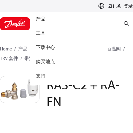
LANGUAGE
ZH
登录
产品
工具
下载中心
Home
产品
气候方案事业部供热业务
散热器恒温阀
TRV 套件
带温控阀的套装
RAS-C2 + RA-FN
购买地点
支持
RAS-C2 + RA-
FN