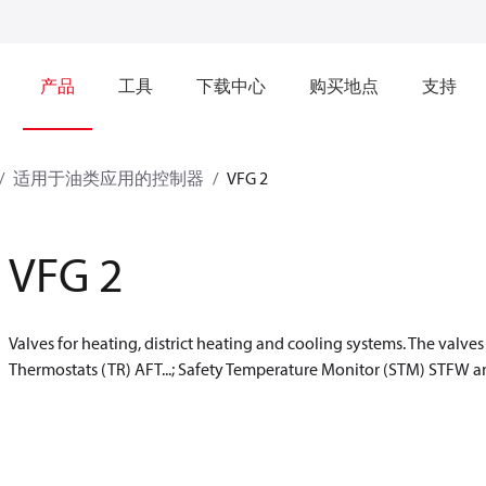
产品
工具
下载中心
购买地点
支持
适用于油类应用的控制器
VFG 2
VFG 2
Valves for heating, district heating and cooling systems. The valve
Thermostats (TR) AFT...; Safety Temperature Monitor (STM) STFW an