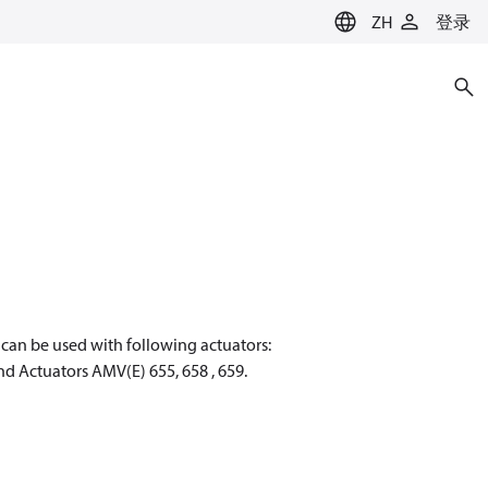
ZH
登录
s can be used with following actuators:
d Actuators AMV(E) 655, 658 , 659.