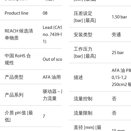
Product line
08
压差设定
1.50 bar
[bar] [最高]
Lead (CAS
REACH 候选清
no. 7439-92-
安装类型
旁通
单物质
1)
工作压力
25 bar
中国 RoHS 合
[bar] [最高]
Out of scope
规性
AFA 油 P
产品类型
AFA 油用
描述
0,15-1,2
250cm2
驱动器 – 压
产品系列
力流量
流量控制
否
介质 pH 值 [最
流量限制
否
7
低]
直径 [mm] [最
15 mm