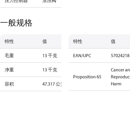
压力控制器
泄压阀
一般规格
特性
值
特性
值
毛重
13 千克
EAN/UPC
57024218
净重
13 千克
Cancer a
Proposition 65
Reproduc
Harm
容积
47.317 公升