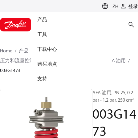
LANGUAGE
ZH
登录
产品
工具
下载中心
Home
产品
气候方案事业部供热业务
压力和流量控制器
适用于油类应用的控制器
AFA 油用
购买地点
003G1473
支持
AFA 油用, PN 25, 0.2
bar - 1.2 bar, 250 cm²
003G14
73