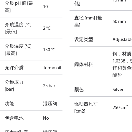
介质 pH 值 [最
低]
10
高]
直径 [mm] [最
50 mm
介质温度 [°C]
高]
2 °C
[最低]
设定类型
Adjustabl
介质温度 [°C]
150 °C
[最高]
钢，材质N
1.0338，
阀体材料
允许介质
Termo oil
锌和黄色
酸盐
公称压力
25 bar
[bar]
颜色
Silver
功能
泄压阀
驱动器尺寸
250 cm²
[cm2]
包含电池
No