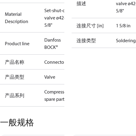
描述
valve ø4
Set-shut-off
5/8"
Material
valve ø42+1
Description
5/8"
连接尺寸 [in]
1 5/8 in
Danfoss
连接类型
Solderin
Product line
BOCK®
产品名称
Connector
产品类型
Valve
Compressors
产品系列
spare parts
一般规格