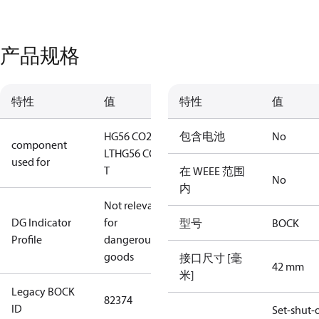
产品规格
特性
值
特性
值
HG56 CO2
包含电池
No
component
LT
HG56 CO2
used for
T
在 WEEE 范围
No
内
Not relevant
DG Indicator
for
型号
BOCK
Profile
dangerous
goods
接口尺寸 [毫
42 mm
米]
Legacy BOCK
82374
ID
Set-shut-o