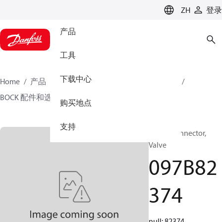
LANGUAGE
ZH
登录
产品
工具
下载中心
Home
产品
气候方案事业部供热业务
压缩机
BOCK 配件和选装件
097B82374
购买地点
支持
BOCK, Connector,
Valve
097B82
374
null: 82374