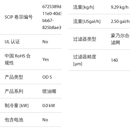
6725389d-
流量[kg/h]
9.29 kg/h
11e0-40d3-
SCIP 卷宗编号
bb67-
流量[USgal/h]
2.50 gal/h
825b8ae390a8
蒙乃尔合
过滤器类型
UL 认证
No
滤网
中国 RoHS 合
过滤器精度
Yes
140
规性
[µm]
产品类型
OD S
产品系列
喷油嘴
制冷量 [kW]
0.0 kW
包含电池
No