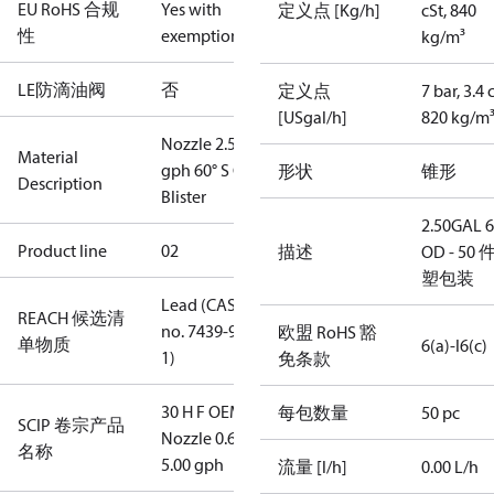
EU RoHS 合规
Yes with
定义点 [Kg/h]
cSt, 840
性
exemptions
kg/m³
LE防滴油阀
否
定义点
7 bar, 3.4 
[USgal/h]
820 kg/m
Nozzle 2.50
Material
gph 60° S OD
形状
锥形
Description
Blister
2.50GAL 
Product line
02
描述
OD - 50
塑包装
Lead (CAS
REACH 候选清
no. 7439-92-
欧盟 RoHS 豁
单物质
6(a)-I
6(c)
1)
免条款
30 H F OEM -
每包数量
50 pc
SCIP 卷宗产品
Nozzle 0.65-
名称
5.00 gph
流量 [l/h]
0.00 L/h