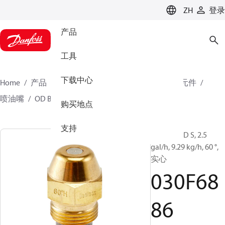
LANGUAGE
ZH
登录
产品
工具
下载中心
Home
产品
气候方案事业部供热业务
燃烧器元件
喷油嘴
OD B / OD H / OD S
030F6886
购买地点
支持
喷油嘴, OD S, 2.5
gal/h, 9.29 kg/h, 60 °,
实心
030F68
86