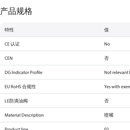
产品规格
特性
值
CE 认证
No
CEN
否
DG Indicator Profile
Not relevant
EU RoHS 合规性
Yes with exe
LE防滴油阀
否
Material Description
喷嘴
Product line
02