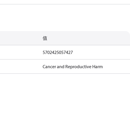
值
5702425057427
Cancer and Reproductive Harm