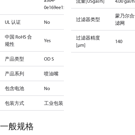
a364-
流量[USgal/h]
4.00 gal/h
0e169ee15b9d
蒙乃尔合
过滤器类型
UL 认证
No
滤网
中国 RoHS 合
过滤器精度
Yes
140
规性
[µm]
产品类型
OD S
产品系列
喷油嘴
包含电池
No
包装方式
工业包装
一般规格