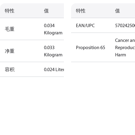
特性
值
特性
值
0.034
EAN/UPC
57024250
毛重
Kilogram
Cancer a
0.033
Proposition 65
Reproduc
净重
Kilogram
Harm
容积
0.024 Liter