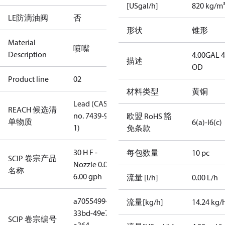
[USgal/h]
820 kg/m
LE防滴油阀
否
形状
锥形
Material
喷嘴
Description
4.00GAL 
描述
OD
Product line
02
材料类型
黄铜
Lead (CAS
REACH 候选清
no. 7439-92-
欧盟 RoHS 豁
单物质
6(a)-I
6(c)
1)
免条款
30 H F -
每包数量
10 pc
SCIP 卷宗产品
Nozzle 0.00-
名称
6.00 gph
流量 [l/h]
0.00 L/h
a7055499-
流量[kg/h]
14.24 kg/
33bd-49e7-
SCIP 卷宗编号