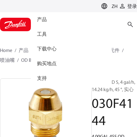
LANGUAGE
ZH
登录
产品
工具
下载中心
Home
产品
气候方案事业部供热业务
燃烧器元件
喷油嘴
OD B / OD H / OD S
030F4144
购买地点
支持
喷油嘴, OD S, 4 gal/h,
14.24 kg/h, 45 °, 实心
030F41
44
4.00GAL 45S OD