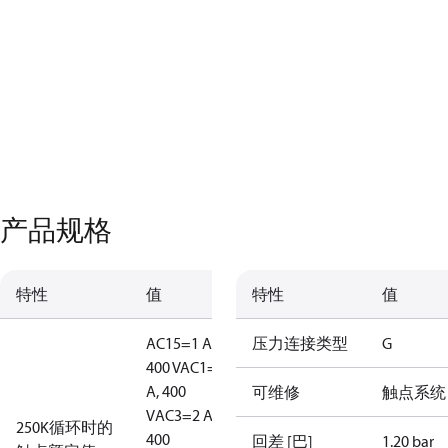
产品规格
特性
值
特性
值
AC15=1 A,
压力连接类型
G
400 V
AC1=10
A, 400
可维修
触点系统
V
AC3=2 A,
250K循环时的
400
回差 [巴]
1.20 bar