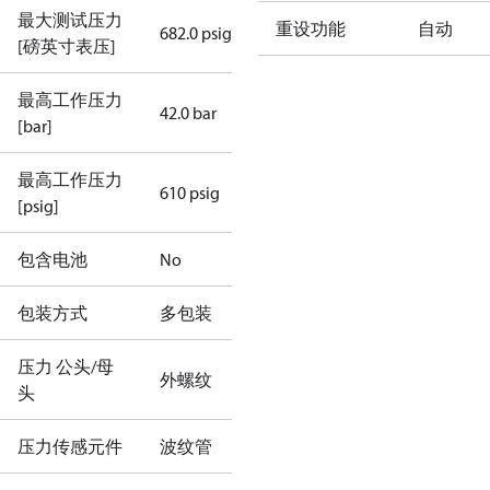
最大测试压力
重设功能
自动
682.0 psig
[磅英寸表压]
最高工作压力
42.0 bar
[bar]
最高工作压力
610 psig
[psig]
包含电池
No
包装方式
多包装
压力 公头/母
外螺纹
头
压力传感元件
波纹管