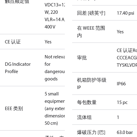
触点额定值
V
DC13=12
W, 220
回差 [磅英寸]
17.40 psi
V
LR=14 A,
400 V
在 WEEE 范围
Yes
内
CE 认证
Yes
CE 认证
R
Not relevant
审批
CCC
EAC
G
DG Indicator
for
TYSK
LVD
Profile
dangerous
goods
机箱防护等级
IP66
IP
5 small
equipment
每包数量
15 pc
EEE 类别
(any external
dimension <
流体组
1
50 cm)
爆破压力 [巴]
63.0 bar