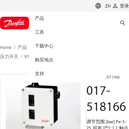
LANGUAGE
ZH
登录
产品
工具
下载中心
Home
产品
气候方案事业部制冷业务
开关
压力开关
RT
017-518166
购买地点
支持
压力开关, RT19W
017-
518166
调节范围 [bar] Pe: 5 -
25, 回差 [巴]: 1.2, 触点