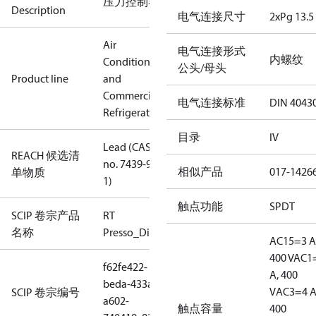
压力控制器
Description
电气连接尺寸
2xPg 13.5
Air
电气连接形式
内螺纹
Conditioning
公头/母头
Product line
and
Commercial
电气连接标准
DIN 4043
Refrigeration
目录
IV
Lead (CAS
REACH 候选清
no. 7439-92-
相似产品
017-1426
单物质
1)
触点功能
SPDT
SCIP 卷宗产品
RT
名称
Presso_Diff.Presso
AC15=3 A
400 V
AC1
f62fe422-
A, 400
beda-433a-
V
AC3=4 A
SCIP 卷宗编号
a602-
触点容量
400