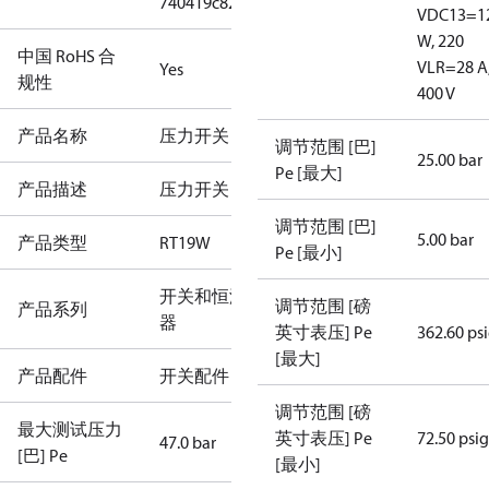
740419c82c06
V
DC13=1
W, 220
中国 RoHS 合
V
LR=28 A
Yes
规性
400 V
产品名称
压力开关
调节范围 [巴]
25.00 bar
Pe [最大]
产品描述
压力开关
调节范围 [巴]
5.00 bar
产品类型
RT19W
Pe [最小]
开关和恒温
调节范围 [磅
产品系列
器
英寸表压] Pe
362.60 ps
[最大]
产品配件
开关配件
调节范围 [磅
最大测试压力
英寸表压] Pe
72.50 psig
47.0 bar
[巴] Pe
[最小]