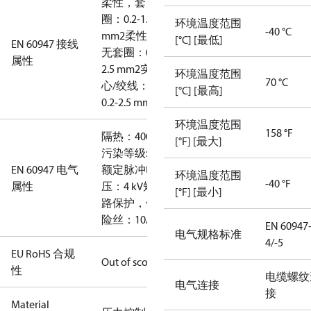
柔性，套
圈：0.2-1.5
环境温度范围
-40 °C
mm2
柔性，
[°C] [最低]
EN 60947 接线
无套圈：0.2-
属性
2.5 mm2
实
环境温度范围
70 °C
心/绞线：
[°C] [最高]
0.2-2.5 mm2
环境温度范围
158 °F
隔热：400V
[°F] [最大]
污染等级: 3
EN 60947 电气
额定脉冲电
环境温度范围
-40 °F
属性
压：4 kV
短
[°F] [最小]
路保护，保
险丝：10A
EN 60947
电气规格标准
4/-5
EU RoHS 合规
Out of scope
性
电缆螺纹
电气连接
接
Material