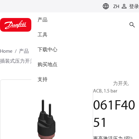
LANGUAGE
ZH
登录
产品
工具
下载中心
Home
产品
气候方案事业部制冷业务
开关
插装式压力开关
ACB / CCB
061F4051
购买地点
支持
插装式压力开关,
ACB, 1.5 bar
061F40
51
更高激活压力 [巴]: