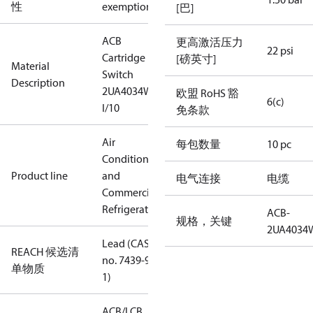
性
exemptions
[巴]
ACB
更高激活压力
22 psi
Cartridge
[磅英寸]
Material
Switch
Description
2UA4034W
欧盟 RoHS 豁
6(c)
I/10
免条款
Air
每包数量
10 pc
Conditioning
Product line
and
电气连接
电缆
Commercial
Refrigeration
ACB-
规格，关键
2UA4034
Lead (CAS
REACH 候选清
no. 7439-92-
单物质
1)
ACB/LCB,