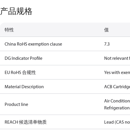
产品规格
特性
值
China RoHS exemption clause
7.3
DG Indicator Profile
Not relevant
EU RoHS 合规性
Yes with exe
Material Description
ACB Cartridg
Air Conditio
Product line
Refrigeration
REACH 候选清单物质
Lead (CAS no