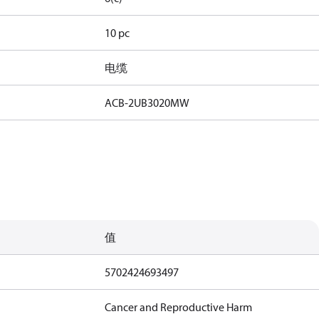
10 pc
电缆
ACB-2UB3020MW
值
5702424693497
Cancer and Reproductive Harm