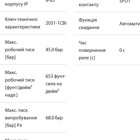
IP65
SPDT
корпусу IP
контакту
Ключ технічної
Функція
2031-1CB04
Автомати
характеристики
скидання
Макс.
Час
робочий тиск
45.0 бар
повернення
0 с
[бар]
реле [с]
Макс.
653 фунт-
робочий тиск
сила на
[фунт/дюйм²
дюйм²
надл.]
Макс. тиск
випробування
68.0 бар
[бар] Ре