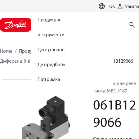
LANGUAGE
UK
Увійти
Продукція
Інструменти
Центр знань
Home
Продукція
Сенсорні рішення
Реле
Диференційні реле тиску
MBC 5080 and 5180
061B129066
Де придбати
Підтримка
Диференційне реле
тиску, MBC 5180
061B12
9066
Функція скидання: