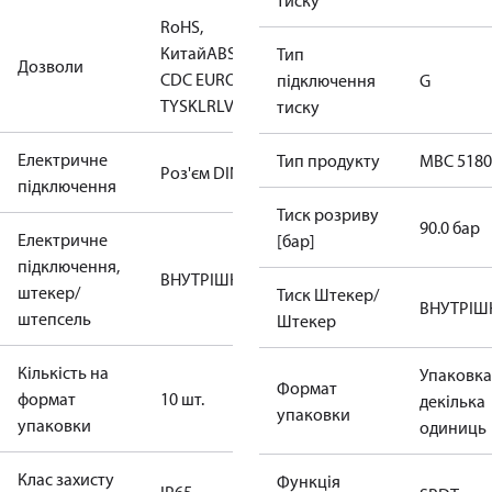
тиску
RoHS,
Китай
ABS
CCC
CCS
CE
EAC
GL
KRS
LLC
Тип
Дозволи
CDC EURO-
підключення
G
TYSK
LR
LVD
NKK
RINA
RoHS
TYSK
тиску
Електричне
Тип продукту
MBC 5180
Роз'єм DIN
підключення
Тиск розриву
90.0 бар
Електричне
[бар]
підключення,
ВНУТРІШН.
штекер/
Тиск Штекер/
ВНУТРІШ
штепсель
Штекер
Кількість на
Упаковка
Формат
формат
10 шт.
декілька
упаковки
упаковки
одиниць
Клас захисту
Функція