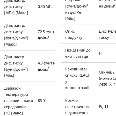
Діап. настр.
[фунт/дюйм²
на дюйм²
диф. тиску
0.50 МПа
надл.] Pe
[МПа] [Макс.]
[Мін.]
Діап. настр.
Опис
Диф. Рел
диф. тиску
72.5 фунт на
продукту
тиску
[фунт/дюйм²]
дюйм²
[Макс.]
Придатний до
Ні
експлуатації
Діап. настр.
диф. тиску
4.3 фунт на
Речовини зі
[фунт/дюйм²]
дюйм²
Свинець
списку REACH
[Мін.]
(номер C
у
7439-92-1
концентрації
Діапазон
температури
Розмір
навколишнього
85 °C
електричного
Pg 11
середовища
підключення
[°C] [макс.]