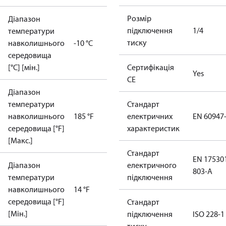
Розмір
Діапазон
підключення
1/4
температури
тиску
навколишнього
-10 °C
середовища
[°C] [мін.]
Сертифікація
Yes
CE
Діапазон
температури
Стандарт
навколишнього
185 °F
електричних
EN 60947
середовища [°F]
характеристик
[Макс.]
Стандарт
EN 17530
Діапазон
електричного
803-A
температури
підключення
навколишнього
14 °F
середовища [°F]
Стандарт
[Мін.]
підключення
ISO 228-1