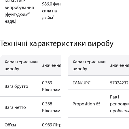
Макс. тиск
986.0 фунт-
випробування
сила на
[фунт/дюйм²
дюйм²
надл.]
Технічні характеристики виробу
Характеристики
Характеристики
Значення
Значенн
виробу
виробу
0.369
EAN/UPC
57024232
Вага брутто
Кілограм
Рак і
0.368
Proposition 65
репродук
Bага нетто
Кілограм
проблем
Об'єм
0.989 Літр