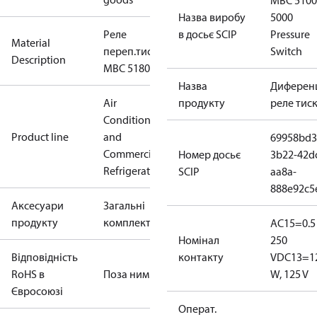
MBC 5100
Назва виробу
5000
Реле
в досьє SCIP
Pressure
Material
переп.тиску
Switch
Description
MBC 5180
Назва
Диферен
Air
продукту
реле тис
Conditioning
Product line
and
69958bd3
Commercial
Номер досьє
3b22-42d
Refrigeration
SCIP
aa8a-
888e92c5
Аксесуари
Загальні
продукту
комплектуючі
AC15=0.5 
Номінал
250
Відповідність
контакту
V
DC13=1
RoHS в
Поза ним
W, 125 V
Євросоюзі
Операт.