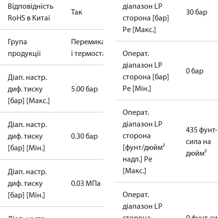
Відповідність
діапазон LP
Так
30 бар
RoHS в Китаї
сторона [бар]
Pe [Макс.]
Група
Перемикачі
продукції
і термостати
Операт.
діапазон LP
0 бар
сторона [бар]
Діап. настр.
Pe [Мін.]
диф. тиску
5.00 бар
[бар] [Макс.]
Операт.
діапазон LP
Діап. настр.
435 фунт-
сторона
диф. тиску
0.30 бар
сила на
[фунт/дюйм²
[бар] [Мін.]
дюйм²
надл.] Pe
[Макс.]
Діап. настр.
диф. тиску
0.03 МПа
Операт.
[бар] [Мін.]
діапазон LP
сторона
0 фунт-с