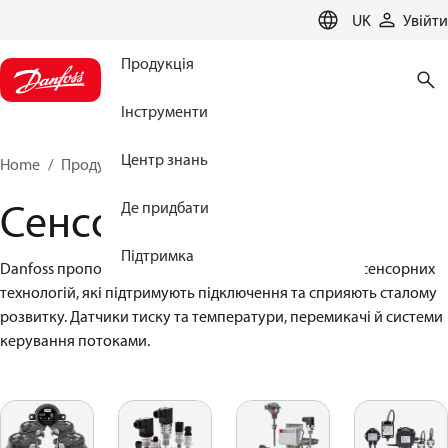
LANGUAGE
UK
Увійти
Продукція
Інструменти
Центр знань
Home
Продукція
Сенсорні рішення
Сенсорні рішення
Де придбати
Підтримка
Danfoss пропонує широкий асортимент передових сенсорних 
технологій, які підтримують підключення та сприяють сталому 
розвитку. Датчики тиску та температури, перемикачі й системи 
керування потоками.