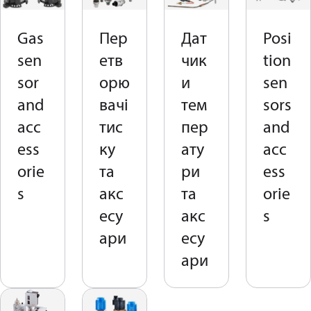
Gas
Пер
Дат
Posi
sen
етв
чик
tion
sor
орю
и
sen
and
вачі
тем
sors
acc
тис
пер
and
ess
ку
ату
acc
orie
та
ри
ess
s
акс
та
orie
есу
акс
s
ари
есу
ари