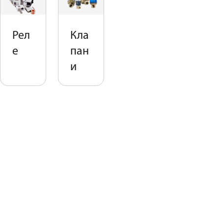
Рел
Кла
е
пан
и