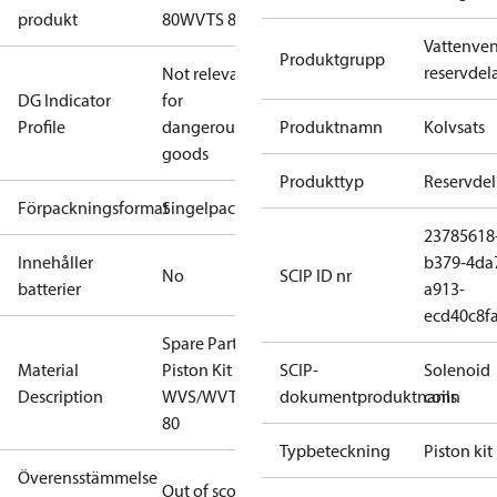
produkt
80
WVTS 80
Vattenvent
Produktgrupp
reservdel
Not relevant
DG Indicator
for
Profile
dangerous
Produktnamn
Kolvsats
goods
Produkttyp
Reservdel
Förpackningsformat
Singelpack
23785618
Innehåller
b379-4da
No
SCIP ID nr
batterier
a913-
ecd40c8f
Spare Part
Material
Piston Kit
SCIP-
Solenoid
Description
WVS/WVTS
dokumentproduktnamn
coils
80
Typbeteckning
Piston kit
Överensstämmelse
Out of scope