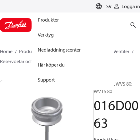
LANGUAGE
SV
Logga in
Produkter
Verktyg
Nedladdningscenter
Home
Produkter
Climate Solutions for cooling
Ventiler
Reservdelar och tillbehör till ventiler
016D0063
Här köper du
Support
Reservdel, WVS 80;
WVTS 80
016D00
63
Produkttyp: