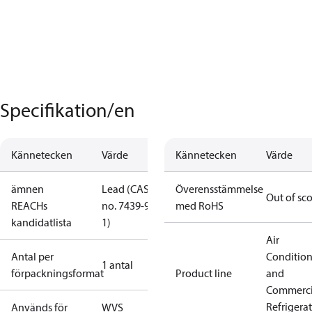
Specifikation/en
Kännetecken
Värde
Kännetecken
Värde
ämnen
Lead (CAS
Överensstämmelse
Out of sc
REACHs
no. 7439-92-
med RoHS
kandidatlista
1)
Air
Antal per
Conditio
1 antal
förpackningsformat
Product line
and
Commerci
Refrigera
Används för
WVS