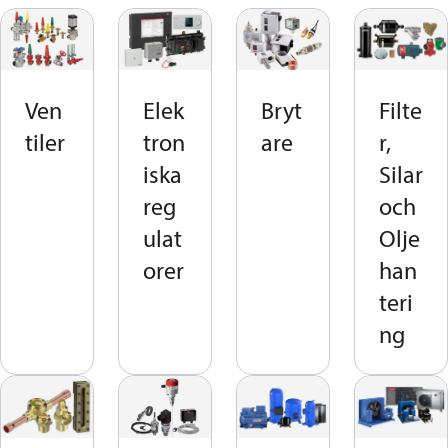
Ven
Elek
Bryt
Filte
tiler
tron
are
r,
iska
Silar
reg
och
ulat
Olje
orer
han
teri
ng