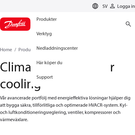
LANGUAGE
SV
Logga in
Produkter
Verktyg
Nedladdningscenter
Home
Produkter
Climate Solutions for cooling
Climate Solutions for
Här köper du
Support
cooling
Vår avancerade portfölj med energieffektiva lösningar hjälper dig 
att bygga säkra, tillförlitliga och optimerade HVACR-system. Kyl- 
och luftkonditioneringsreglering, ventiler, kompressorer och 
värmeväxlare.