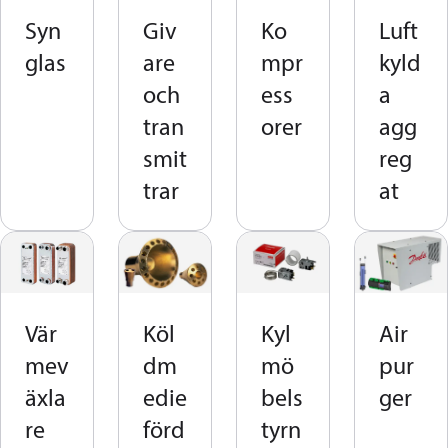
Syn
Giv
Ko
Luft
glas
are
mpr
kyld
och
ess
a
tran
orer
agg
smit
reg
trar
at
Vär
Köl
Kyl
Air
mev
dm
mö
pur
äxla
edie
bels
ger
re
förd
tyrn