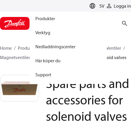
LANGUAGE
SV
Logga in
Produkter
Verktyg
Nedladdningscenter
Home
Produkter
Climate Solutions for cooling
Ventiler
Magnetventiler
Spare parts and accessories for solenoid valves
Här köper du
Support
Spare parts and
accessories for
solenoid valves