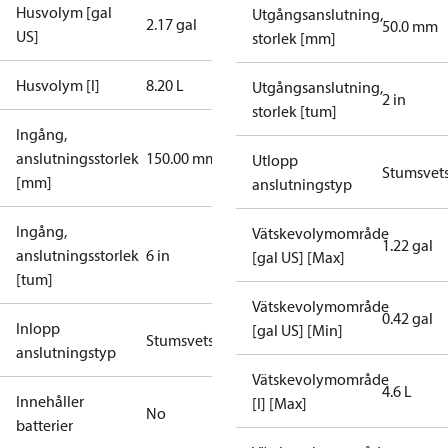
Husvolym [gal
Utgångsanslutning,
2.17 gal
50.0 mm
US]
storlek [mm]
Husvolym [l]
8.20 L
Utgångsanslutning,
2 in
storlek [tum]
Ingång,
anslutningsstorlek
150.00 mm
Utlopp
Stumsvet
[mm]
anslutningstyp
Ingång,
Vätskevolymområde
1.22 gal
anslutningsstorlek
6 in
[gal US] [Max]
[tum]
Vätskevolymområde
0.42 gal
Inlopp
[gal US] [Min]
Stumsvetsning
anslutningstyp
Vätskevolymområde
4.6 L
Innehåller
[I] [Max]
No
batterier