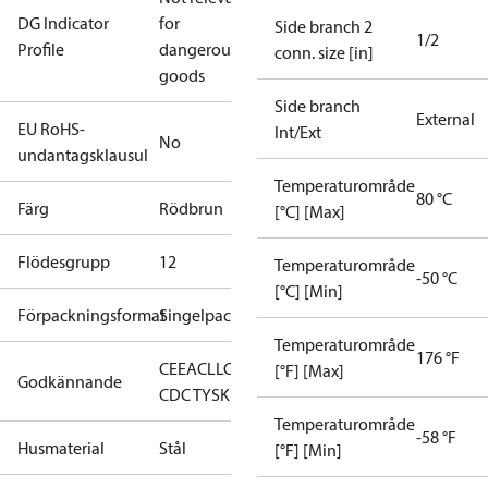
DG Indicator
for
Side branch 2
1/2
Profile
dangerous
conn. size [in]
goods
Side branch
External
EU RoHS-
Int/Ext
No
undantagsklausul
Temperaturområde
80 °C
Färg
Rödbrun
[°C] [Max]
Flödesgrupp
1
2
Temperaturområde
-50 °C
[°C] [Min]
Förpackningsformat
Singelpack
Temperaturområde
176 °F
CE
EAC
LLC
[°F] [Max]
Godkännande
CDC TYSK
Temperaturområde
-58 °F
Husmaterial
Stål
[°F] [Min]