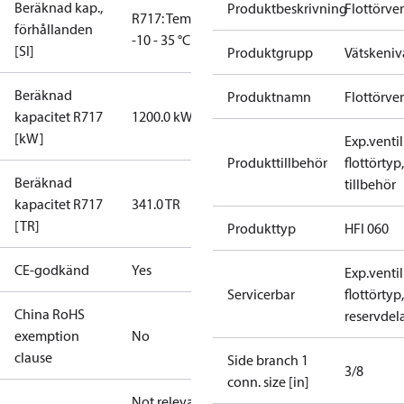
Beräknad kap.,
Produktbeskrivning
Flottörven
R717: Temp.
förhållanden
-10 - 35 °C
[SI]
Produktgrupp
Vätskeniv
Beräknad
Produktnamn
Flottörven
kapacitet R717
1200.0 kW
[kW]
Exp.ventil
Produkttillbehör
flottörtyp,
Beräknad
tillbehör
kapacitet R717
341.0 TR
[TR]
Produkttyp
HFI 060
CE-godkänd
Yes
Exp.ventil
Servicerbar
flottörtyp,
China RoHS
reservdel
exemption
No
clause
Side branch 1
3/8
conn. size [in]
Not relevant