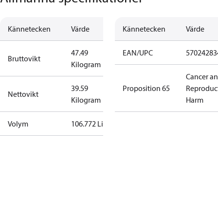
Kännetecken
Värde
Kännetecken
Värde
47.49
EAN/UPC
57024283
Bruttovikt
Kilogram
Cancer a
39.59
Proposition 65
Reproduc
Nettovikt
Kilogram
Harm
Volym
106.772 Liter