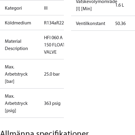
Vätskevolymområde
1.6 L
Kategori
III
[I] [Min]
Köldmedium
R134a
R22
R401A
R402A
R404A
R407A
R407B
R4
Ventilkonstant
50.36
HFI 060 A
Material
150 FLOAT
Description
VALVE
Max.
Arbetstryck
25.0 bar
[bar]
Max.
Arbetstryck
363 psig
[psig]
Allmänna specifikationer