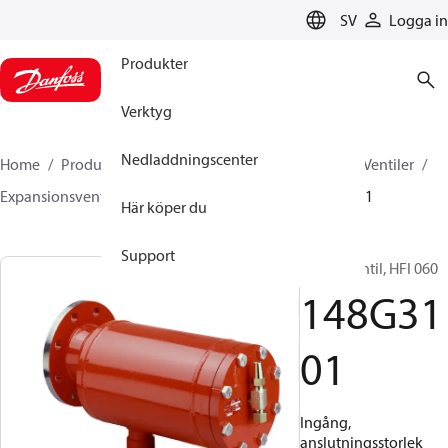
LANGUAGE
SV
Logga in
Produkter
Verktyg
Nedladdningscenter
Home
Produkter
Climate Solutions for cooling
Ventiler
Expansionsventiler
Flottörventiler
HFI
148G3101
Här köper du
Support
Flottörventil, HFI 060
148G31
01
Ingång,
anslutningsstorlek