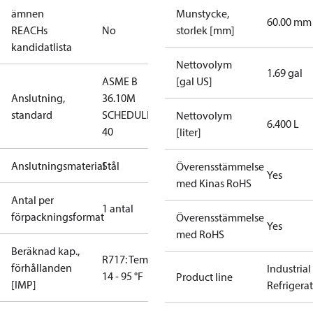
ämnen
Munstycke,
60.00 mm
REACHs
No
storlek [mm]
kandidatlista
Nettovolym
1.69 gal
ASME B
[gal US]
Anslutning,
36.10M
standard
SCHEDULE
Nettovolym
6.400 L
40
[liter]
Anslutningsmaterial
Stål
Överensstämmelse
Yes
med Kinas RoHS
Antal per
1 antal
förpackningsformat
Överensstämmelse
Yes
med RoHS
Beräknad kap.,
R717: Temp.
förhållanden
Industrial
14 - 95 °F
Product line
[IMP]
Refrigera