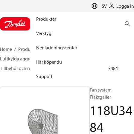
LANGUAGE
SV
Logga in
Produkter
Verktyg
Nedladdningscenter
Home
Produkter
Climate Solutions for cooling
Luftkylda aggregat
Här köper du
Tillbehör och reservdelar till kondensaggregat
118U3484
Support
Fan system,
Fläktgaller
118U34
84