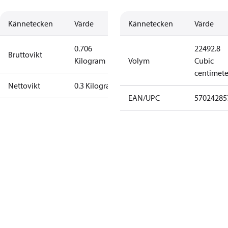
Kännetecken
Värde
Kännetecken
Värde
0.706
22492.8
Bruttovikt
Kilogram
Volym
Cubic
centimete
Nettovikt
0.3 Kilogram
EAN/UPC
57024285