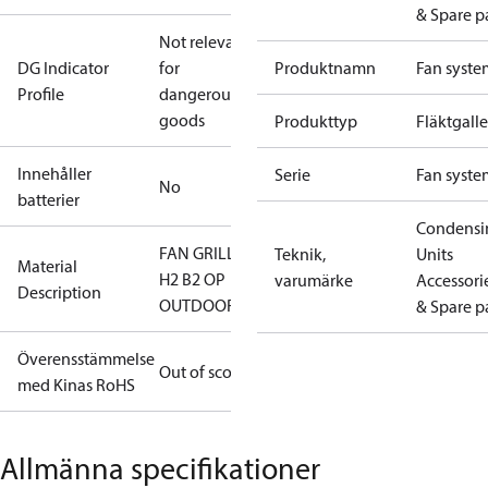
& Spare p
Not relevant
DG Indicator
for
Produktnamn
Fan syste
Profile
dangerous
goods
Produkttyp
Fläktgalle
Innehåller
Serie
Fan syste
No
batterier
Condensi
FAN GRILL
Teknik,
Units
Material
H2 B2 OP
varumärke
Accessori
Description
OUTDOOR
& Spare p
Överensstämmelse
Out of scope
med Kinas RoHS
Allmänna specifikationer