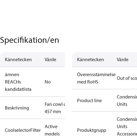
Specifikation/en
Kännetecken
Värde
Kännetecken
Värde
ämnen
Överensstämmelse
Out of sc
REACHs
No
med RoHS
kandidatlista
Condensi
Product line
Fan cowl ø
Units
Beskrivning
457 mm
Condensi
Active
Units
CoolselectorFilter
Produktgrupp
models
Accessori