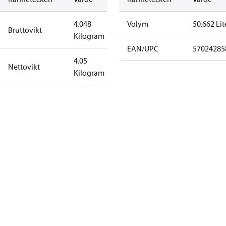
4.048
Volym
50.662 Lit
Bruttovikt
Kilogram
EAN/UPC
57024285
4.05
Nettovikt
Kilogram