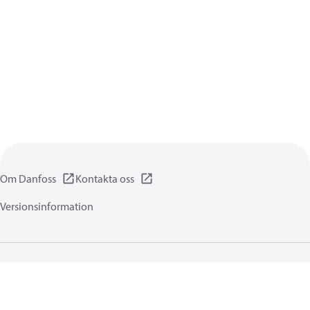
Om Danfoss
Kontakta oss
Versionsinformation
Integritetsförklaring
Användningsvillkor
Allmänna informationer
Cookies