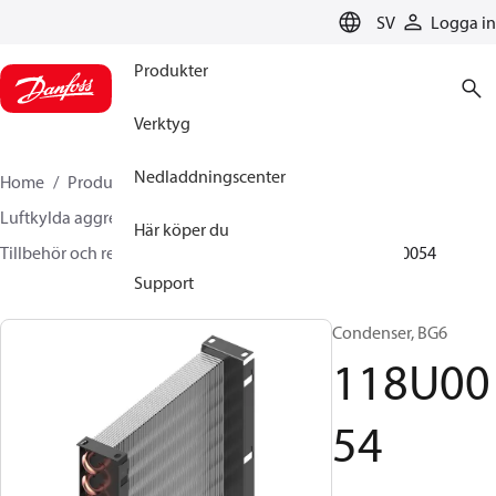
LANGUAGE
SV
Logga in
Produkter
Verktyg
Nedladdningscenter
Home
Produkter
Climate Solutions for cooling
Luftkylda aggregat
Här köper du
Tillbehör och reservdelar till kondensaggregat
118U0054
Support
Condenser, BG6
118U00
54