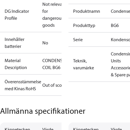
Not relevant
DG Indicator
for
Produktnamn
Condense
Profile
dangerous
goods
Produkttyp
BG6
Innehåller
Serie
Kondenso
No
batterier
Condensi
Material
CONDENSER
Teknik,
Units
Description
COIL BG6
varumärke
Accessori
& Spare p
Överensstämmelse
Out of scope
med Kinas RoHS
Allmänna specifikationer
Kännetecken
Värde
Kännetecken
Värde