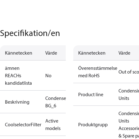
Specifikation/en
Kännetecken
Värde
Kännetecken
Värde
ämnen
Överensstämmelse
Out of sc
REACHs
No
med RoHS
kandidatlista
Condensi
Product line
Condenser
Units
Beskrivning
BG_6
Condensi
Active
Units
CoolselectorFilter
Produktgrupp
models
Accessori
& Spare p