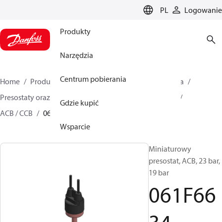
LANGUAGE
PL
Logowanie
Produkty
Narzędzia
Centrum pobierania
Home
Produkty
Climate Solutions dla chłodnictwa
Presostaty oraz termostaty
Presostaty miniaturowe
Gdzie kupić
ACB / CCB
061F6634
Wsparcie
Miniaturowy
presostat, ACB, 23 bar,
19 bar
061F66