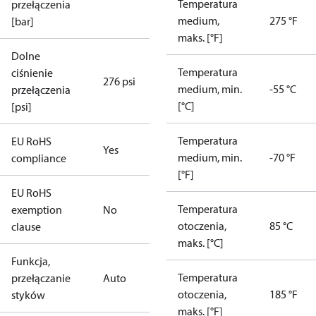
Temperatura
przełączenia
medium,
275 °F
[bar]
maks. [°F]
Dolne
Temperatura
ciśnienie
276 psi
medium, min.
-55 °C
przełączenia
[°C]
[psi]
Temperatura
EU RoHS
Yes
medium, min.
-70 °F
compliance
[°F]
EU RoHS
Temperatura
exemption
No
otoczenia,
85 °C
clause
maks. [°C]
Funkcja,
Temperatura
przełączanie
Auto
otoczenia,
185 °F
styków
maks. [°F]