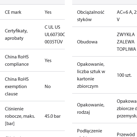
CE mark
Yes
Obciążalność
AC=6 A, 2
styków
V
C UL US
Certyfikaty,
UL60730
CE
ZWYKŁA
aprobaty
0035
TÜV
Obudowa
ZALEWA
TOPLIWA
China RoHS
Yes
compliance
Opakowanie,
liczba sztuk w
100 szt.
kartonie
China RoHS
zbiorczym
exemption
No
clause
Opakowa
Opakowanie,
zbiorcze 
Ciśnienie
rodzaj
przemysł
robocze, maks.
45.0 bar
[bar]
Podłączenie
Przewód