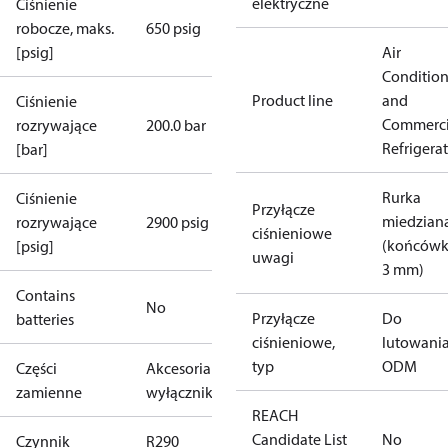
elektryczne
Ciśnienie
robocze, maks.
650 psig
[psig]
Air
Conditio
Product line
and
Ciśnienie
Commerci
rozrywające
200.0 bar
Refrigera
[bar]
Rurka
Ciśnienie
Przyłącze
miedzian
rozrywające
2900 psig
ciśnieniowe
(końcówk
[psig]
uwagi
3 mm)
Contains
No
Przyłącze
Do
batteries
ciśnieniowe,
lutowania
typ
ODM
Części
Akcesoria do
zamienne
wyłączników
REACH
Candidate List
No
Czynnik
R290