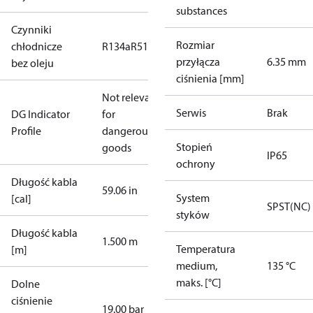
substances
Czynniki
Rozmiar
chłodnicze
R134a
R513A
przyłącza
6.35 mm
bez oleju
ciśnienia [mm]
Not relevant
Serwis
Brak
DG Indicator
for
Profile
dangerous
Stopień
goods
IP65
ochrony
Długość kabla
59.06 in
System
[cal]
SPST(NC)
styków
Długość kabla
1.500 m
Temperatura
[m]
medium,
135 °C
maks. [°C]
Dolne
ciśnienie
19.00 bar