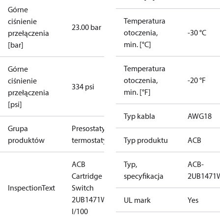
Górne
Temperatura
ciśnienie
23.00 bar
otoczenia,
-30 °C
przełączenia
min. [°C]
[bar]
Temperatura
Górne
otoczenia,
-20 °F
ciśnienie
334 psi
min. [°F]
przełączenia
[psi]
Typ kabla
AWG18
Grupa
Presostaty i
produktów
termostaty
Typ produktu
ACB
ACB
Typ,
ACB-
Cartridge
specyfikacja
2UB1471
InspectionText
Switch
2UB1471W
UL mark
Yes
I/100