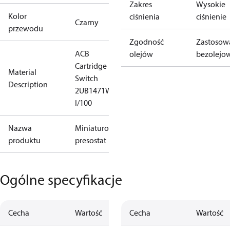
Zakres
Wysokie
Kolor
ciśnienia
ciśnienie
Czarny
przewodu
Zgodność
Zastosow
ACB
olejów
bezolejo
Cartridge
Material
Switch
Description
2UB1471W
I/100
Nazwa
Miniaturowy
produktu
presostat
Ogólne specyfikacje
Cecha
Wartość
Cecha
Wartość