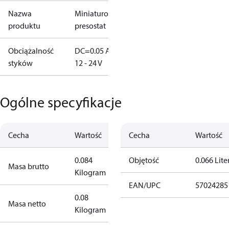
Nazwa
Miniaturowy
produktu
presostat
Obciążalność
DC=0.05 A,
styków
12 - 24 V
Ogólne specyfikacje
Cecha
Wartość
Cecha
Wartość
0.084
Objętość
0.066 Lite
Masa brutto
Kilogram
EAN/UPC
57024285
0.08
Masa netto
Kilogram