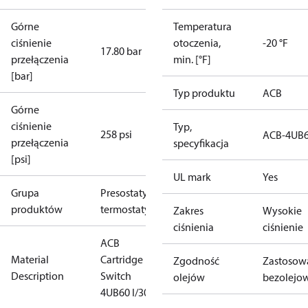
Górne
Temperatura
ciśnienie
otoczenia,
-20 °F
17.80 bar
przełączenia
min. [°F]
[bar]
Typ produktu
ACB
Górne
ciśnienie
Typ,
258 psi
ACB-4UB
przełączenia
specyfikacja
[psi]
UL mark
Yes
Grupa
Presostaty i
produktów
termostaty
Zakres
Wysokie
ciśnienia
ciśnienie
ACB
Material
Cartridge
Zgodność
Zastosow
Description
Switch
olejów
bezolejo
4UB60 I/300