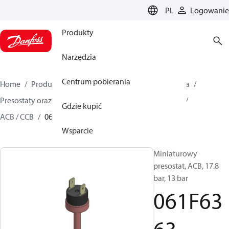
LANGUAGE
PL
Logowanie
Produkty
Narzędzia
Centrum pobierania
Home
Produkty
Climate Solutions dla chłodnictwa
Presostaty oraz termostaty
Presostaty miniaturowe
Gdzie kupić
ACB / CCB
061F6363
Wsparcie
Miniaturowy
presostat, ACB, 17.8
bar, 13 bar
061F63