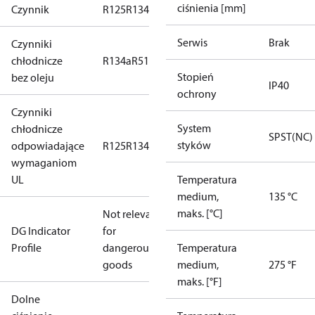
ciśnienia [mm]
Czynnik
R125
R134a
R22
R404A
R407C
R407H
R410A
R43
Serwis
Brak
Czynniki
chłodnicze
R134a
R513A
Stopień
bez oleju
IP40
ochrony
Czynniki
System
chłodnicze
SPST(NC)
styków
odpowiadające
R125
R134a
R22
R404A
R407C
R407H
R410A
R43
wymaganiom
UL
Temperatura
medium,
135 °C
maks. [°C]
Not relevant
DG Indicator
for
Profile
dangerous
Temperatura
goods
medium,
275 °F
maks. [°F]
Dolne