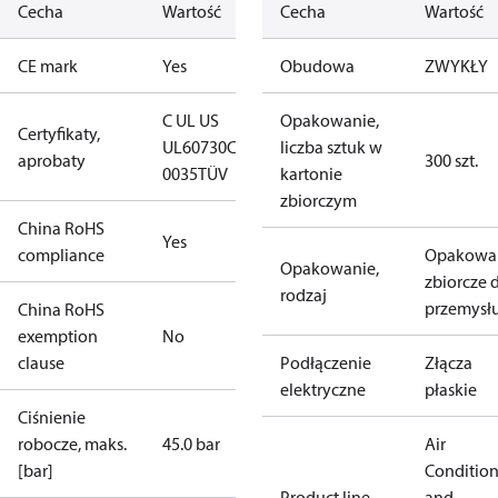
Cecha
Wartość
Cecha
Wartość
CE mark
Yes
Obudowa
ZWYKŁY
C UL US
Opakowanie,
Certyfikaty,
UL60730
CE
liczba sztuk w
aprobaty
300 szt.
0035
TÜV
kartonie
zbiorczym
China RoHS
Yes
compliance
Opakowa
Opakowanie,
zbiorcze 
rodzaj
przemysł
China RoHS
exemption
No
clause
Podłączenie
Złącza
elektryczne
płaskie
Ciśnienie
robocze, maks.
45.0 bar
Air
[bar]
Conditio
Product line
and