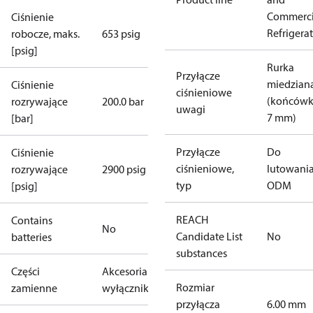
Commerci
Ciśnienie
Refrigera
robocze, maks.
653 psig
[psig]
Rurka
Przyłącze
miedzian
Ciśnienie
ciśnieniowe
(końcówk
rozrywające
200.0 bar
uwagi
7 mm)
[bar]
Przyłącze
Do
Ciśnienie
ciśnieniowe,
lutowania
rozrywające
2900 psig
typ
ODM
[psig]
REACH
Contains
No
Candidate List
No
batteries
substances
Części
Akcesoria do
Rozmiar
zamienne
wyłączników
przyłącza
6.00 mm