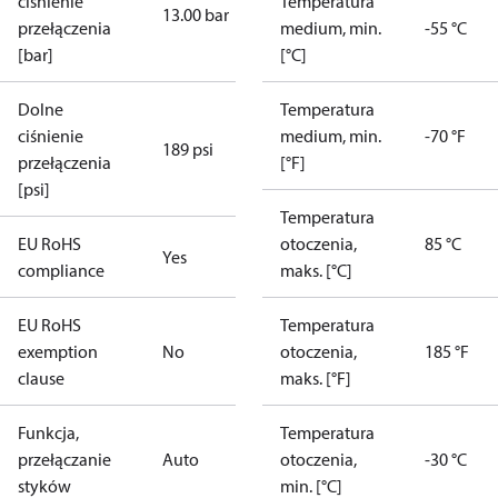
ciśnienie
Temperatura
13.00 bar
przełączenia
medium, min.
-55 °C
[bar]
[°C]
Dolne
Temperatura
ciśnienie
medium, min.
-70 °F
189 psi
przełączenia
[°F]
[psi]
Temperatura
EU RoHS
otoczenia,
85 °C
Yes
compliance
maks. [°C]
EU RoHS
Temperatura
exemption
No
otoczenia,
185 °F
clause
maks. [°F]
Funkcja,
Temperatura
przełączanie
Auto
otoczenia,
-30 °C
styków
min. [°C]