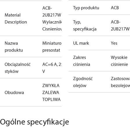
Typ produktu
ACB
ACB-
Material
2UB217W
Description
Wylacznik
Typ,
ACB-
Cisnieniowy
specyfikacja
2UB217W
Nazwa
Miniaturowy
UL mark
Yes
produktu
presostat
Zakres
Wysokie
Obciążalność
AC=6 A, 250
ciśnienia
ciśnienie
styków
V
Zgodność
Zastosow
ZWYKŁA
olejów
bezolejo
Obudowa
ZALEWA
TOPLIWA
Ogólne specyfikacje