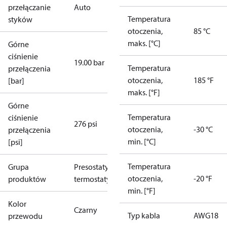
przełączanie
Auto
Temperatura
styków
otoczenia,
85 °C
maks. [°C]
Górne
ciśnienie
19.00 bar
Temperatura
przełączenia
otoczenia,
185 °F
[bar]
maks. [°F]
Górne
Temperatura
ciśnienie
276 psi
otoczenia,
-30 °C
przełączenia
min. [°C]
[psi]
Temperatura
Grupa
Presostaty i
otoczenia,
-20 °F
produktów
termostaty
min. [°F]
Kolor
Czarny
Typ kabla
AWG18
przewodu