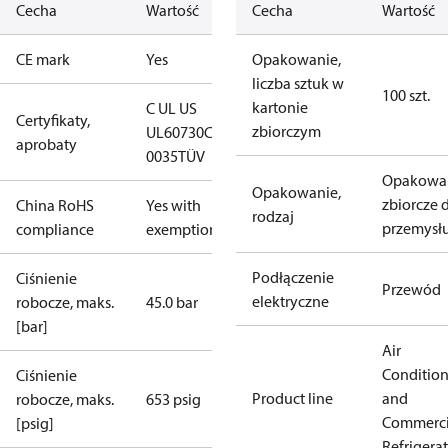
Cecha
Wartość
Cecha
Wartość
CE mark
Yes
Opakowanie,
liczba sztuk w
100 szt.
kartonie
C UL US
Certyfikaty,
zbiorczym
UL60730
CE
aprobaty
0035
TÜV
Opakowa
Opakowanie,
zbiorcze 
China RoHS
Yes with
rodzaj
przemysł
compliance
exemptions
Podłączenie
Ciśnienie
Przewód
elektryczne
robocze, maks.
45.0 bar
[bar]
Air
Conditio
Ciśnienie
Product line
and
robocze, maks.
653 psig
Commerci
[psig]
Refrigera