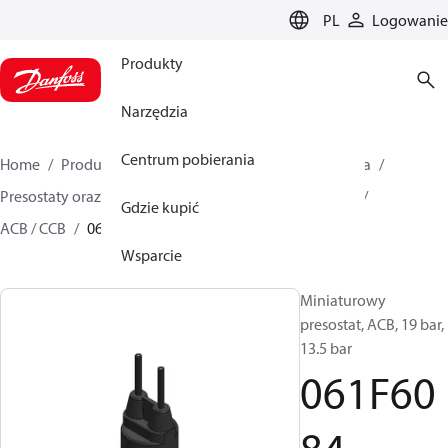
LANGUAGE
PL
Logowanie
Produkty
Narzędzia
Centrum pobierania
Home
Produkty
Climate Solutions dla chłodnictwa
Presostaty oraz termostaty
Presostaty miniaturowe
Gdzie kupić
ACB / CCB
061F6084
Wsparcie
Miniaturowy
presostat, ACB, 19 bar,
13.5 bar
061F60