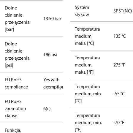
System
Dolne
SPST(NC)
styków
ciśnienie
13.50 bar
przełączenia
Temperatura
[bar]
medium,
135 °C
maks. [°C]
Dolne
ciśnienie
196 psi
Temperatura
przełączenia
medium,
275 °F
[psi]
maks. [°F]
EU RoHS
Yes with
Temperatura
compliance
exemptions
medium, min.
-55 °C
[°C]
EU RoHS
exemption
6(c)
Temperatura
clause
medium, min.
-70 °F
[°F]
Funkcja,