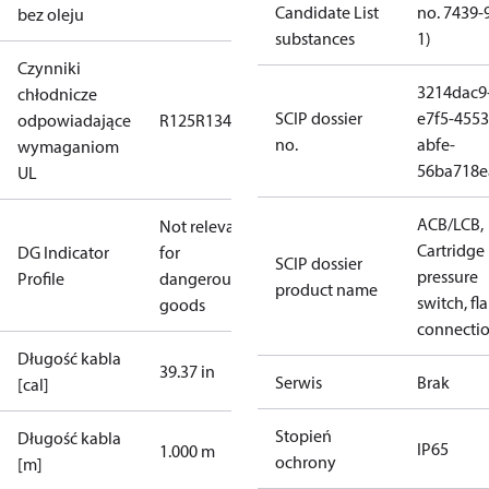
Candidate List
no. 7439-
bez oleju
substances
1)
Czynniki
3214dac9
chłodnicze
SCIP dossier
e7f5-4553
odpowiadające
R125
R134a
R22
R404A
R407C
R407H
R410A
R43
no.
abfe-
wymaganiom
56ba718e
UL
ACB/LCB,
Not relevant
Cartridge
DG Indicator
for
SCIP dossier
pressure
Profile
dangerous
product name
switch, fla
goods
connecti
Długość kabla
39.37 in
Serwis
Brak
[cal]
Stopień
Długość kabla
IP65
1.000 m
ochrony
[m]