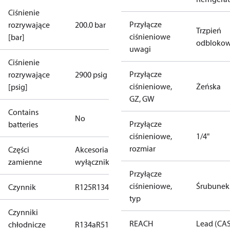
Ciśnienie
Przyłącze
rozrywające
200.0 bar
Trzpień
ciśnieniowe
[bar]
odblokow
uwagi
Ciśnienie
Przyłącze
rozrywające
2900 psig
ciśnieniowe,
Żeńska
[psig]
GZ, GW
Contains
No
Przyłącze
batteries
ciśnieniowe,
1/4"
rozmiar
Części
Akcesoria do
zamienne
wyłączników
Przyłącze
ciśnieniowe,
Śrubunek
Czynnik
R125
R134a
R22
R404A
R407C
R407H
R410A
R43
typ
Czynniki
REACH
Lead (CA
chłodnicze
R134a
R513A