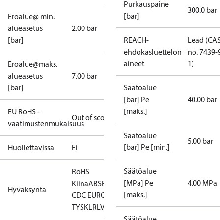
Purkauspaine
300.0 bar
[bar]
Eroalue@ min.
alueasetus
2.00 bar
[bar]
REACH-
Lead (CA
ehdokasluettelon
no. 7439-
aineet
1)
Eroalue@maks.
alueasetus
7.00 bar
[bar]
Säätöalue
[bar] Pe
40.00 bar
[maks.]
EU RoHS -
Out of scope
vaatimustenmukaisuus
Säätöalue
5.00 bar
[bar] Pe [min.]
Huollettavissa
Ei
Säätöalue
RoHS
[MPa] Pe
4.00 MPa
Kiina
ABS
BV
CCC
CCS
CE
CMIM
DNV
EAC
GL
KRS
L
Hyväksyntä
[maks.]
CDC EURO-
TYSK
LR
LVD
NKK
RINA
RMRS
RoHS
TYSK
Säätöalue