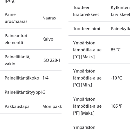
[psig]
Tuotteen
Kytkinten
Paine
lisätarvikkeet
tarvikkee
Naaras
uros/naaras
Tuotteen nimi
Painekytk
Paineanturi
Kalvo
elementti
Ympäristön
lämpötila-alue
85 °C
Paineliitäntä,
[°C] [Maks.]
ISO 228-1
vakio
Ympäristön
Paineliitäntäkoko
1/4
lämpötila-alue
-10 °C
[°C] [Min.]
Paineliitäntätyyppi
G
Ympäristön
lämpötila-alue
185 °F
Pakkaustapa
Monipakkaus
[°F] [Maks.]
Ympäristön