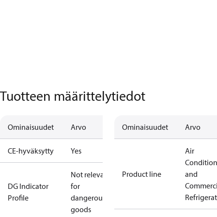
Tuotteen määrittelytiedot
Ominaisuudet
Arvo
Ominaisuudet
Arvo
CE-hyväksytty
Yes
Air
Conditio
Product line
and
Not relevant
Commerci
DG Indicator
for
Refrigera
Profile
dangerous
goods