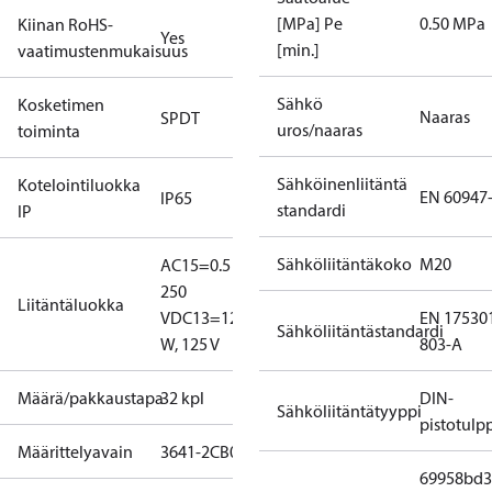
[MPa] Pe
0.50 MPa
Kiinan RoHS-
Yes
[min.]
vaatimustenmukaisuus
Sähkö
Kosketimen
Naaras
SPDT
uros/naaras
toiminta
Sähköinenliitäntä
Kotelointiluokka
EN 60947
IP65
standardi
IP
Sähköliitäntäkoko
M20
AC15=0.5 A,
250
Liitäntäluokka
V
DC13=12
EN 17530
Sähköliitäntästandardi
W, 125 V
803-A
Määrä/pakkaustapa
32 kpl
DIN-
Sähköliitäntätyyppi
pistotulp
Määrittelyavain
3641-2CB04
69958bd3