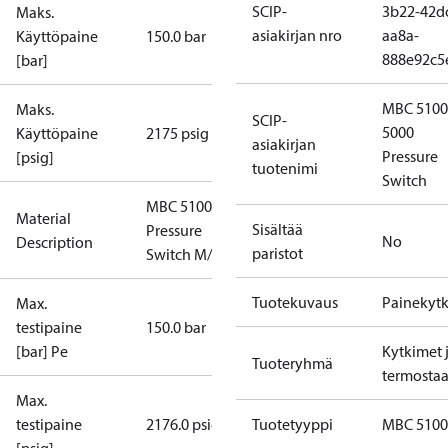
SCIP-
3b22-42d
Maks.
asiakirjan nro
aa8a-
Käyttöpaine
150.0 bar
888e92c5
[bar]
MBC 5100
Maks.
SCIP-
5000
Käyttöpaine
2175 psig
asiakirjan
Pressure
[psig]
tuotenimi
Switch
MBC 5100
Material
Sisältää
Pressure
No
Description
paristot
Switch M/32
Tuotekuvaus
Painekytk
Max.
testipaine
150.0 bar
[bar] Pe
Kytkimet 
Tuoteryhmä
termostaa
Max.
testipaine
2176.0 psig
Tuotetyyppi
MBC 5100