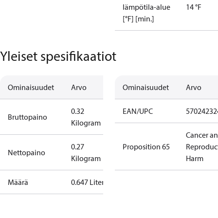
lämpötila-alue
14 °F
[°F] [min.]
Yleiset spesifikaatiot
Ominaisuudet
Arvo
Ominaisuudet
Arvo
0.32
EAN/UPC
57024232
Bruttopaino
Kilogram
Cancer a
0.27
Proposition 65
Reproduc
Nettopaino
Kilogram
Harm
Määrä
0.647 Liter