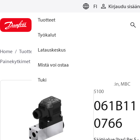
LANGUAGE
FI
Kirjaudu sisään
Tuotteet
Työkalut
Latauskeskus
Home
Tuotteet
Sensing solutions
Kytkimet
Painekytkimet
MBC 5000 / MBC 5100
061B110766
Mistä voi ostaa
Tuki
Painekytkin, MBC
5100
061B11
0766
Säätöalue [bar] Pe: 5 -