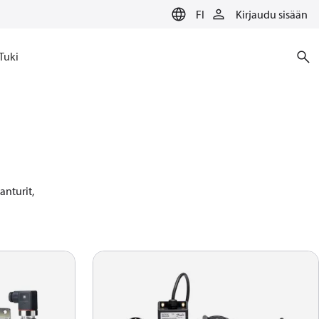
FI
Kirjaudu sisään
Tuki
nturit, 