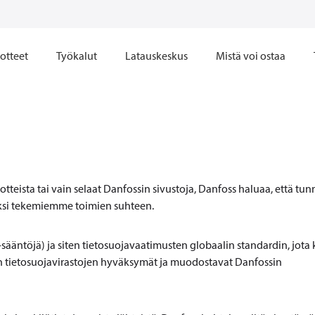
otteet
Työkalut
Latauskeskus
Mistä voi ostaa
tteista tai vain selaat Danfossin sivustoja, Danfoss haluaa, että tun
eksi tekemiemme toimien suhteen.
-sääntöjä) ja siten tietosuojavaatimusten globaalin standardin, jota
 tietosuojavirastojen hyväksymät ja muodostavat Danfossin