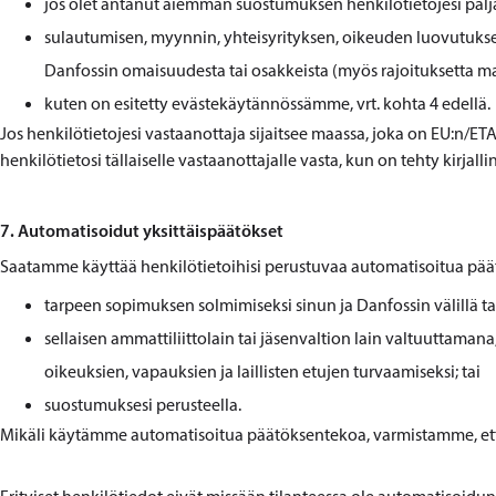
jos olet antanut aiemman suostumuksen henkilötietojesi palja
sulautumisen, myynnin, yhteisyrityksen, oikeuden luovutukse
Danfossin omaisuudesta tai osakkeista (myös rajoituksetta mahd
kuten on esitetty evästekäytännössämme, vrt. kohta 4 edellä.
Jos henkilötietojesi vastaanottaja sijaitsee maassa, joka on EU:n/ETA
henkilötietosi tällaiselle vastaanottajalle vasta, kun on tehty kirj
7. Automatisoidut yksittäispäätökset
Saatamme käyttää henkilötietoihisi perustuvaa automatisoitua pää
tarpeen sopimuksen solmimiseksi sinun ja Danfossin välillä ta
sellaisen ammattiliittolain tai jäsenvaltion lain valtuuttaman
oikeuksien, vapauksien ja laillisten etujen turvaamiseksi; tai
suostumuksesi perusteella.
Mikäli käytämme automatisoitua päätöksentekoa, varmistamme, että