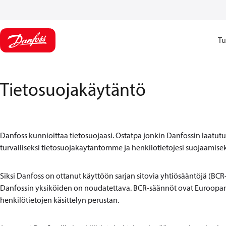
Tu
Tietosuojakäytäntö
Danfoss kunnioittaa tietosuojaasi. Ostatpa jonkin Danfossin laatutuo
turvalliseksi tietosuojakäytäntömme ja henkilötietojesi suojaamis
Siksi Danfoss on ottanut käyttöön sarjan sitovia yhtiösääntöjä (BCR
Danfossin yksiköiden on noudatettava. BCR-säännöt ovat Euroopan
henkilötietojen käsittelyn perustan.