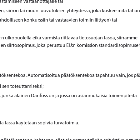
stamiseen vastaanottajalle tai
n, siirron tai muun luovutuksen yhteydessä, joka koskee mitä taha
olliseen konkurssiin tai vastaavien toimiin liittyen) tai
:n ulkopuolella eikä varmista riittävää tietosuojan tasoa, siirrämme
allinen siirtosopimus, joka perustuu EU:n komission standardisopimuse
töksentekoa. Automatisoitua päätöksentekoa tapahtuu vain, jos pä
i sen toteuttamiseksi;
a, jonka alainen Danfoss on ja jossa on asianmukaisia toimenpiteitä
 tässä käytetään sopivia turvatoimia.