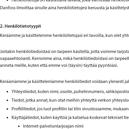
Danfoss ilmoittaa sinulle aina henkilötietojesi keruusta ja käsittelystä,
2. Henkilötietotyypit
Keräämme ja käsittelemme henkilötietojasi eri tavoilla, kun olet yh
Joitakin henkilötiedoistasi on tarpeen käsitellä, jotta voimme tarjota 
vapaaehtoisesti. Kerromme aina, mikä henkilötiedoistasi on tarpeellinen
anneta meille, kuten että emme voi (täysin) täyttää pyyntöäsi.
Keräämämme ja käsittelemämme henkilötiedot voidaan yleisesti jak
Yhteystiedot, kuten nimi, osoite, puhelinnumero, sähköpostiosoi
Tiedot, jotka annat, kun otat meihin yhteyttä verkon yhteyslo
Profiilitiedot, jos luot profiilin tai tilin sivustossamme, mukaa
Käyttäjätiedot, kuten käyttöä ja katselua koskevat tekniset t
Internet-palveluntarjoajan nimi