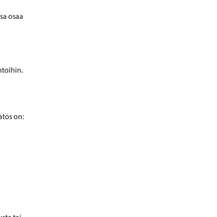
nsa osaa
htoihin.
ätös on: