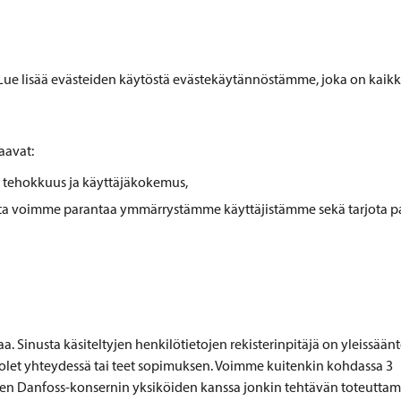
Lue lisää evästeiden käytöstä evästekäytännöstämme, joka on kaik
aavat:
n tehokkuus ja käyttäjäkokemus,
 jotta voimme parantaa ymmärrystämme käyttäjistämme sekä tarjota 
. Sinusta käsiteltyjen henkilötietojen rekisterinpitäjä on yleissään
a olet yhteydessä tai teet sopimuksen. Voimme kuitenkin kohdassa 3
iden Danfoss-konsernin yksiköiden kanssa jonkin tehtävän toteuttam