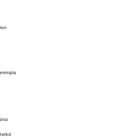
kien
parempia
tönä
iseksi