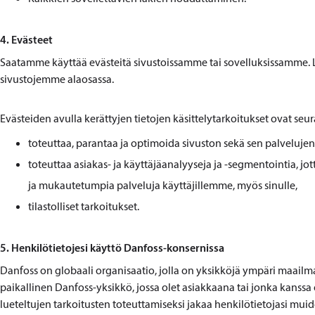
4. Evästeet
Saatamme käyttää evästeitä sivustoissamme tai sovelluksissamme. 
sivustojemme alaosassa.
Evästeiden avulla kerättyjen tietojen käsittelytarkoitukset ovat seur
toteuttaa, parantaa ja optimoida sivuston sekä sen palveluje
toteuttaa asiakas- ja käyttäjäanalyyseja ja -segmentointia,
ja mukautetumpia palveluja käyttäjillemme, myös sinulle,
tilastolliset tarkoitukset.
5. Henkilötietojesi käyttö Danfoss-konsernissa
Danfoss on globaali organisaatio, jolla on yksikköjä ympäri maailmaa
paikallinen Danfoss-yksikkö, jossa olet asiakkaana tai jonka kanss
lueteltujen tarkoitusten toteuttamiseksi jakaa henkilötietojasi mu