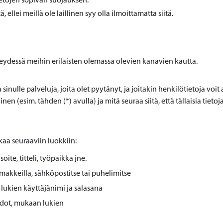
 ellei meillä ole laillinen syy olla ilmoittamatta siitä.
teydessä meihin erilaisten olemassa olevien kanavien kautta.
sinulle palveluja, joita olet pyytänyt, ja joitakin henkilötietoja voit
 (esim. tähden (*) avulla) ja mitä seuraa siitä, että tällaisia tietoja
aa seuraaviin luokkiin:
te, titteli, työpaikka jne.
makkeilla, sähköpostitse tai puhelimitse
n lukien käyttäjänimi ja salasana
iedot, mukaan lukien