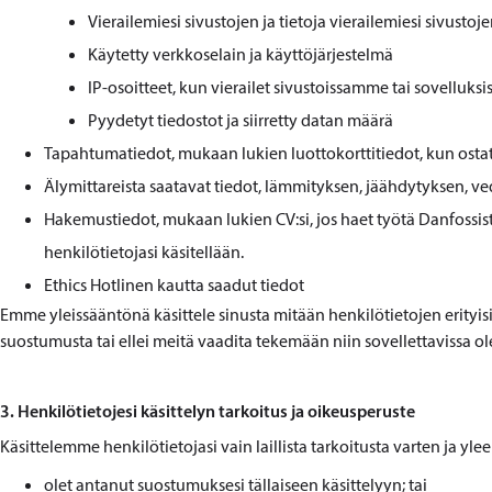
Vierailemiesi sivustojen ja tietoja vierailemiesi sivustoj
Käytetty verkkoselain ja käyttöjärjestelmä
IP-osoitteet, kun vierailet sivustoissamme tai sovellu
Pyydetyt tiedostot ja siirretty datan määrä
Tapahtumatiedot, mukaan lukien luottokorttitiedot, kun ostat 
Älymittareista saatavat tiedot, lämmityksen, jäähdytyksen, v
Hakemustiedot, mukaan lukien CV:si, jos haet työtä Danfossista
henkilötietojasi käsitellään.
Ethics Hotlinen kautta saadut tiedot
Emme yleissääntönä käsittele sinusta mitään henkilötietojen erityisiä 
suostumusta tai ellei meitä vaadita tekemään niin sovellettavissa
3. Henkilötietojesi käsittelyn tarkoitus ja oikeusperuste
Käsittelemme henkilötietojasi vain laillista tarkoitusta varten ja yl
olet antanut suostumuksesi tällaiseen käsittelyyn; tai