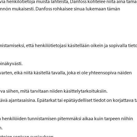
ia henkilötietoja muista lähteistä, Danfoss kohtelee niitä aina tämä
ytännön mukaisesti. Danfoss rohkaisee sinua lukemaan tämän
stamiseksi, että henkilötietojasi käsitellään oikein ja sopivalla tie
pinäkyvästi.
a varten, eikä niitä käsitellä tavalla, joka ei ole yhteensopiva näiden
va siihen, mitä tarvitaan niiden käsittelytarkoituksiin.
ävä ajantasaisina. Epätarkat tai epätäydelliset tiedot on korjattava t
yjen henkilöiden tunnistamisen pitemmäksi aikaa kuin tarpeen niihin
n.
tietojen sopivan suojauksen.