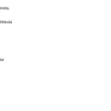
amista.
iittävää
tai