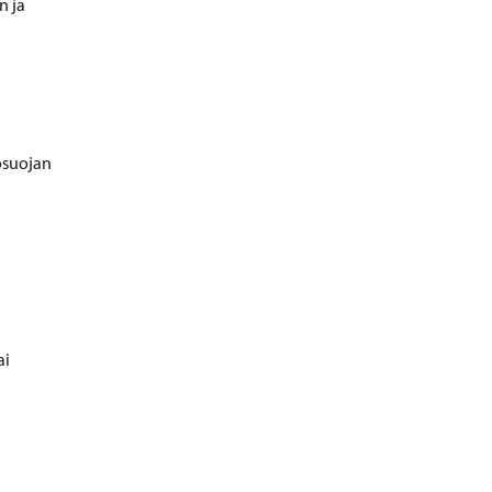
n ja
tosuojan
ai