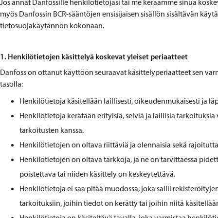
Jos annat Danfossille henkilötietojasi tai me keräämme sinua koskev
myös Danfossin BCR-sääntöjen ensisijaisen sisällön sisältävän kä
tietosuojakäytännön kokonaan.
1. Henkilötietojen käsittelyä koskevat yleiset periaatteet
Danfoss on ottanut käyttöön seuraavat käsittelyperiaatteet sen varmi
tasolla:
Henkilötietoja käsitellään laillisesti, oikeudenmukaisesti ja lä
Henkilötietoja kerätään erityisiä, selviä ja laillisia tarkoituksi
tarkoitusten kanssa.
Henkilötietojen on oltava riittäviä ja olennaisia sekä rajoitutta
Henkilötietojen on oltava tarkkoja, ja ne on tarvittaessa pidett
poistettava tai niiden käsittely on keskeytettävä.
Henkilötietoja ei saa pitää muodossa, joka sallii rekisteröit
tarkoituksiin, joihin tiedot on kerätty tai joihin niitä käsitellää
Henkilötietoja on käsiteltävä tavalla, joka varmistaa henkilö