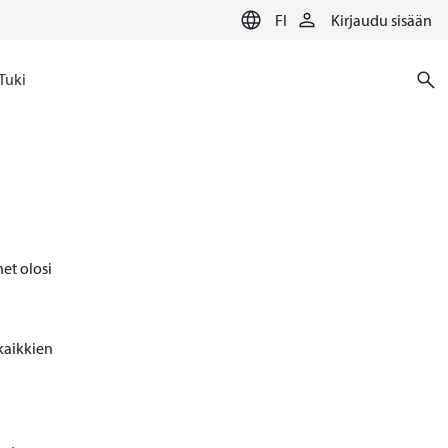
FI
Kirjaudu sisään
Tuki
net olosi
 kaikkien