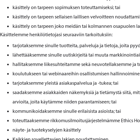
käsittely on tarpeen sopimuksen toteuttamiseksi; tai
käsittely on tarpeen sellaisen laillisen velvoitteen noudattami
käsittely on tarpeen joko meidän tai kolmannen osapuolen lailli
Käsittelemme henkilötietojasi seuraaviin tarkoituksiin:
tarjotaksemme sinulle tuotteita, palveluja ja tietoja, joita pyyd
lähettääksemme sinulle uutiskirjeitä tai muuta markkinointiain
hallitaksemme liikesuhteitamme sekä neuvotellaksemme ja t
koulutukseen tai webinaareihin osallistumisen hallinnoiminen
tarjotaksemme yleistä asiakaspalvelua ja -tukea; tai
saadaksemme asiakkaiden näkemyksiä ja tietämystä siitä, miten 
arvioita, joita käytämme niiden parantamiseen; tai
kommunikoidaksemme sinulle erilaisista asioista; tai
toteuttaaksemme rikkomusilmoitusjärjestelmämme Ethics Hotli
näyte- ja tuotekyselyjen käsittely
Kaikkien sovellettavien lakien noudattaminen.