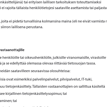
äsittelijänä) tai erityisen laillisen tarkoituksen toteuttamiseksi
ei rajoita tällaista henkilötietojesi saataville asettamista tai paljast
joita ei pidetä turvallisina kolmansina maina (eli ne eivät varmista r
iirron laillisena perustana.
vastaanottajille
 henkilöille tai oikeushenkilölle, julkisille viranomaisille, virastoille 
 ja se edellyttää olemassa olevaa riittävää tietosuojan tasoa.
 heidän saatavilleen seuraavissa olosuhteissa:
ia ovat esimerkiksi palvelinpalvelut, pilvipalvelut, IT-tuki,
u tietojenkäsittely. Tällaisten vastaanottajien on sallittua käsitellä
ee kirjallinen tietojenkäsittelysopimus; tai
aminen; tai