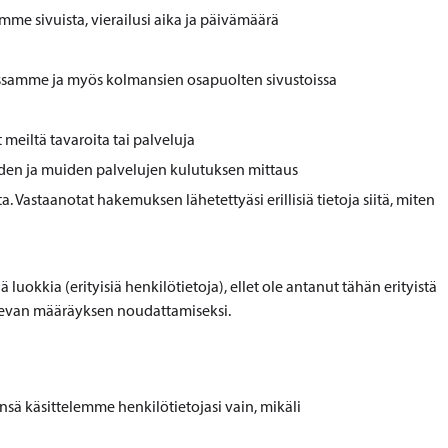
emme sivuista, vierailusi aika ja päivämäärä
ksissamme ja myös kolmansien osapuolten sivustoissa
meiltä tavaroita tai palveluja
eden ja muiden palvelujen kulutuksen mittaus
. Vastaanotat hakemuksen lähetettyäsi erillisiä tietoja siitä, miten
luokkia (erityisiä henkilötietoja), ellet ole antanut tähän erityistä
 olevan määräyksen noudattamiseksi.
eensä käsittelemme henkilötietojasi vain, mikäli