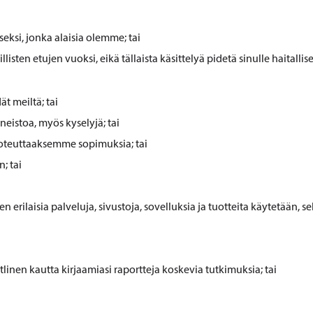
seksi, jonka alaisia olemme; tai
sten etujen vuoksi, eikä tällaista käsittelyä pidetä sinulle haitallis
ät meiltä; tai
eistoa, myös kyselyjä; tai
oteuttaaksemme sopimuksia; tai
; tai
erilaisia palveluja, sivustoja, sovelluksia ja tuotteita käytetään, s
nen kautta kirjaamiasi raportteja koskevia tutkimuksia; tai