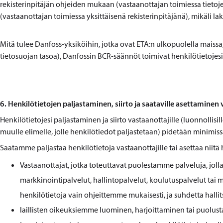
rekisterinpitäjän ohjeiden mukaan (vastaanottajan toimiessa tietojenk
(vastaanottajan toimiessa yksittäisenä rekisterinpitäjänä), mikäli laki 
Mitä tulee Danfoss-yksiköihin, jotka ovat ETA:n ulkopuolella maissa, 
tietosuojan tasoa), Danfossin BCR-säännöt toimivat henkilötietojesi s
6. Henkilötietojen paljastaminen, siirto ja saataville asettaminen 
Henkilötietojesi paljastaminen ja siirto vastaanottajille (luonnollisille
muulle elimelle, jolle henkilötiedot paljastetaan) pidetään minimissä
Saatamme paljastaa henkilötietoja vastaanottajille tai asettaa niitä
Vastaanottajat, jotka toteuttavat puolestamme palveluja, jollais
markkinointipalvelut, hallintopalvelut, koulutuspalvelut tai mu
henkilötietoja vain ohjeittemme mukaisesti, ja suhdetta hallits
laillisten oikeuksiemme luominen, harjoittaminen tai puolust