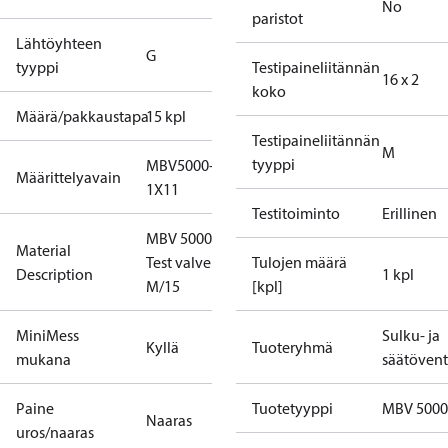
No
paristot
Lähtöyhteen
G
tyyppi
Testipaineliitännän
16 x 2
koko
Määrä/pakkaustapa
15 kpl
Testipaineliitännän
M
tyyppi
MBV5000-
Määrittelyavain
1X11
Testitoiminto
Erillinen
MBV 5000
Material
Test valve
Tulojen määrä
Description
1 kpl
M/15
[kpl]
MiniMess
Sulku- ja
Kyllä
Tuoteryhmä
mukana
säätöventt
Paine
Tuotetyyppi
MBV 5000
Naaras
uros/naaras