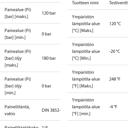
Tuotteen nimi
Testiventti
Painealue (Pi)
120 bar
[bar] [maks.]
Ympäristön
lämpötila-alue
120 °C
Painealue (Pi)
[°C] [Maks.]
0 bar
[bar] [min.]
Ympäristön
Painealue (Pi)
lämpötila-alue
-20 °C
[bar] öljy
180 bar
[°C] [Min.]
[maks.]
Ympäristön
Painealue (Pi)
lämpötila-alue
248 °F
[bar] öljy
0 bar
[°F] [Maks.]
[min.]
Ympäristön
Paineliitäntä,
lämpötila-alue
-4 °F
DIN 3852-E
vakio
[°F] [min.]
Paineliitäntäkoko
1/4