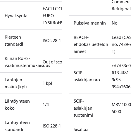
Commerci
EAC
LLC CDC
Refrigera
Hyväksyntä
EURO-
TYSK
RoHS
Pulssivaimennin
No
Kierteen
REACH-
Lead (CA
ISO 228-1
standardi
ehdokasluettelon
no. 7439-
aineet
1)
Kiinan RoHS-
Out of scope
vaatimustenmukaisuus
cd7d33e0
SCIP-
ff13-4f81-
Lähtöjen
asiakirjan nro
9c95-
1 kpl
määrä (kpl)
994a2606
Lähtöyhteen
SCIP-
1/4
MBV 1000
koko
asiakirjan
5000
tuotenimi
Lähtöyhteen
ISO 228-1
standardi
Sisältää