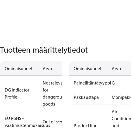
Tuotteen määrittelytiedot
Ominaisuudet
Arvo
Ominaisuudet
Arvo
Not relevant
Paineliitäntätyyppi
G
DG Indicator
for
Profile
dangerous
Pakkaustapa
Monipak
goods
Air
EU RoHS -
Conditio
Out of scope
vaatimustenmukaisuus
Product line
and