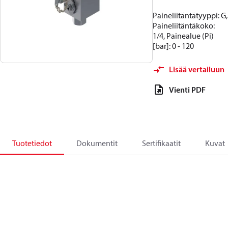
Paineliitäntätyyppi: G,
Paineliitäntäkoko:
1/4, Painealue (Pi)
[bar]: 0 - 120
Lisää vertailuun
Vienti PDF
Tuotetiedot
Dokumentit
Sertifikaatit
Kuvat