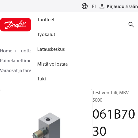
LANGUAGE
FI
Kirjaudu sisään
Tuotteet
Työkalut
Latauskeskus
Home
Tuotteet
Sensing solutions
Painelähettimet ja tarvikkeet
Mistä voi ostaa
Varaosat ja tarvikkeet painelähettimille
061B7030
Tuki
Testiventtiili, MBV
5000
061B70
30