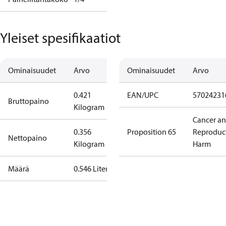
Yleiset spesifikaatiot
Ominaisuudet
Arvo
Ominaisuudet
Arvo
0.421
EAN/UPC
57024231
Bruttopaino
Kilogram
Cancer a
0.356
Proposition 65
Reproduc
Nettopaino
Kilogram
Harm
Määrä
0.546 Liter