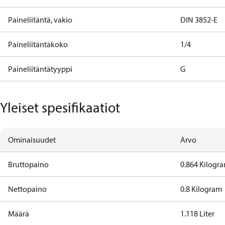
Paineliitäntä, vakio
DIN 3852-E
Paineliitäntäkoko
1/4
Paineliitäntätyyppi
G
Yleiset spesifikaatiot
Ominaisuudet
Arvo
Bruttopaino
0.864 Kilogr
Nettopaino
0.8 Kilogram
Määrä
1.118 Liter