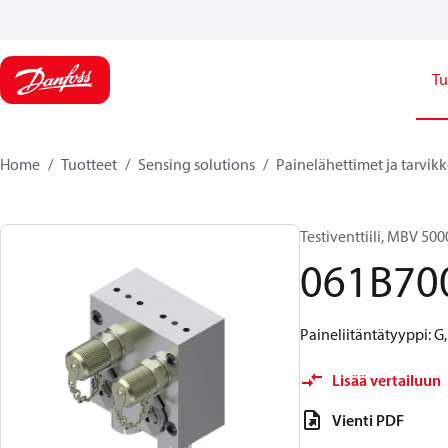
Tu
Home
Tuotteet
Sensing solutions
Painelähettimet ja tarvik
Testiventtiili, MBV 500
061B70
Paineliitäntätyyppi: G,
Lisää vertailuun
Vienti PDF