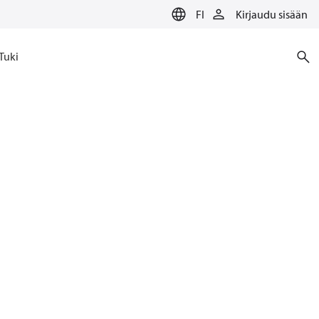
FI
Kirjaudu sisään
Tuki