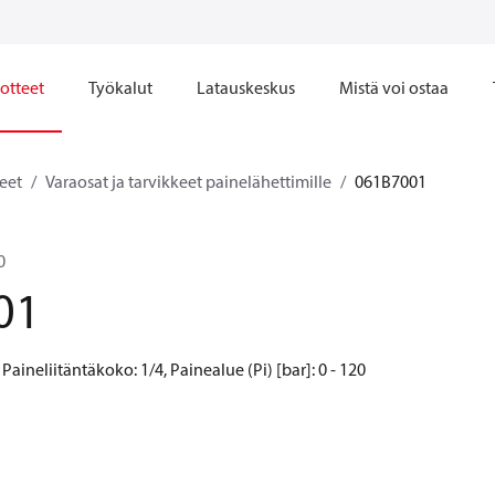
otteet
Työkalut
Latauskeskus
Mistä voi ostaa
keet
Varaosat ja tarvikkeet painelähettimille
061B7001
0
01
 Paineliitäntäkoko: 1/4, Painealue (Pi) [bar]: 0 - 120