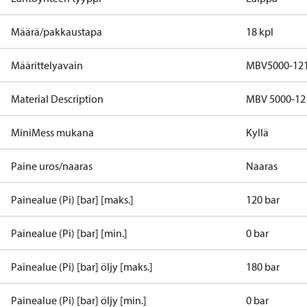
Määrä/pakkaustapa
18 kpl
Määrittelyavain
MBV5000-12
Material Description
MBV 5000-12
MiniMess mukana
Kyllä
Paine uros/naaras
Naaras
Painealue (Pi) [bar] [maks.]
120 bar
Painealue (Pi) [bar] [min.]
0 bar
Painealue (Pi) [bar] öljy [maks.]
180 bar
Painealue (Pi) [bar] öljy [min.]
0 bar