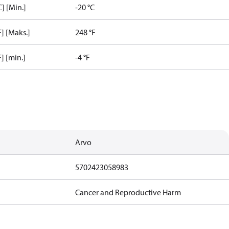
] [Min.]
-20 °C
] [Maks.]
248 °F
] [min.]
-4 °F
Arvo
5702423058983
Cancer and Reproductive Harm