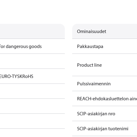
Ominaisuudet
 for dangerous goods
Pakkaustapa
Product line
 EURO-TYSK
RoHS
Pulssivaimennin
REACH-ehdokasluettelon ain
SCIP-asiakirjan nro
SCIP-asiakirjan tuotenimi