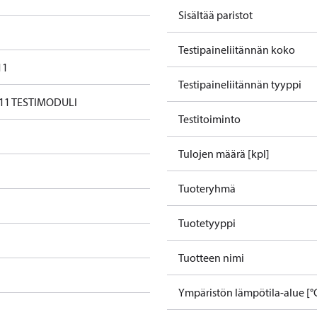
Sisältää paristot
Testipaineliitännän koko
11
Testipaineliitännän tyyppi
11 TESTIMODULI
Testitoiminto
Tulojen määrä [kpl]
Tuoteryhmä
Tuotetyyppi
Tuotteen nimi
Ympäristön lämpötila-alue [°C