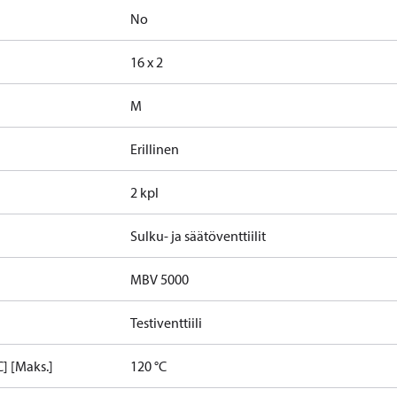
No
16 x 2
M
Erillinen
2 kpl
Sulku- ja säätöventtiilit
MBV 5000
Testiventtiili
] [Maks.]
120 °C