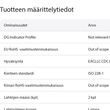
Tuotteen määrittelytiedot
Ominaisuudet
Arvo
DG Indicator Profile
Not relevant
EU RoHS -vaatimustenmukaisuus
Out of scope
Hyväksyntä
EAC
LLC CDC
Kierteen standardi
ISO 228-1
Kiinan RoHS-vaatimustenmukaisuus
Out of scope
Lähtöjen määrä (kpl)
2 kpl
Lähtöyhteen tyyppi
Laippa