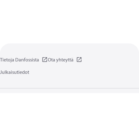
Tietoja Danfossista
Ota yhteyttä
Julkaisutiedot
Yksityisyydensuoja
Käyttöehdot
Yleiset tiedot
Evästeet