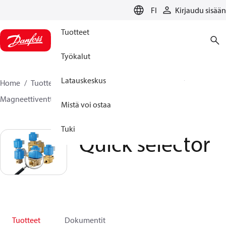
LANGUAGE
FI
Kirjaudu sisään
Tuotteet
Työkalut
Latauskeskus
Home
Tuotteet
Climate Solutions lämmitykseen
Magneettiventtiilit, Fluid Controls
Quick selector
Mistä voi ostaa
Tuki
Quick selector
Tuotteet
Dokumentit