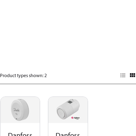
Product types shown
:
2
Danfoss
Danfoss