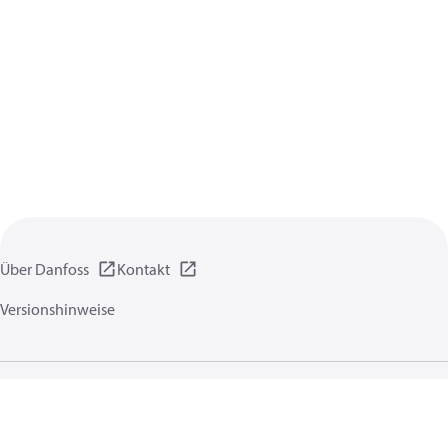
Über Danfoss
Kontakt
Versionshinweise
Datenschutzrichtlinien
Nutzungsbedingungen
Allgemeine Informationen
Cookies