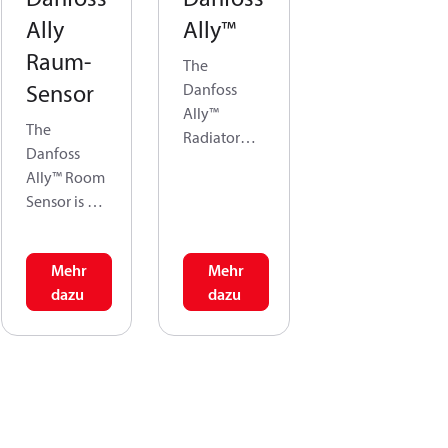
Ally
Ally™
Raum-
The
Sensor
Danfoss
Ally™
The
Radiator
Danfoss
Thermostat
Ally™ Room
is a
Sensor is an
connected
indoor
radiator
electronic
thermostat
Mehr
Mehr
sensor for
for the
dazu
dazu
measuring
residential
room
use.
temperatur
e and
The
humidity.
Danfoss
The room
Ally™
sensor is a