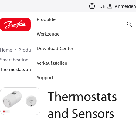
LANGUAGE
DE
Anmelden
Produkte
Werkzeuge
Download-Center
Home
Produkte
Lösung für Wärmetechnik
Smart heating
Danfoss Ally – smart heating
Verkaufsstellen
Thermostats and Sensors
Support
Thermostats
and Sensors