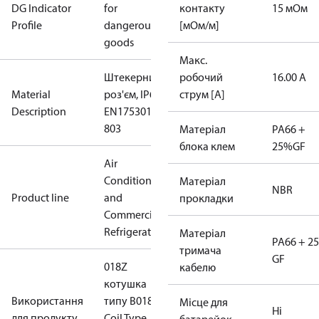
DG Indicator
for
контакту
15 мОм
Profile
dangerous
[мОм/м]
goods
Макс.
Штекерний
робочий
16.00 А
Material
роз'єм, IP65,
струм [A]
Description
EN175301-
803
Матеріал
PA66 +
блока клем
25%GF
Air
Conditioning
Матеріал
NBR
Product line
and
прокладки
Commercial
Refrigeration
Матеріал
PA66 + 2
тримача
GF
018Z
кабелю
котушка
Використання
типу B
018F
Місце для
Ні
для продукту
Coil Type