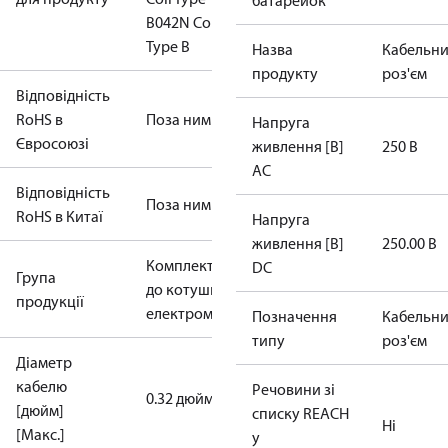
батарейок
B
042N Coil
Type B
Назва
Кабельн
продукту
роз'єм
Відповідність
RoHS в
Поза ним
Напруга
Євросоюзі
живлення [В]
250 В
AC
Відповідність
Поза ним
RoHS в Китаї
Напруга
живлення [В]
250.00 В
Комплектуючі
DC
Група
до котушки
продукції
електромагніту
Позначення
Кабельн
типу
роз'єм
Діаметр
кабелю
Речовини зі
0.32 дюйм
[дюйм]
списку REACH
Ні
[Макс.]
у