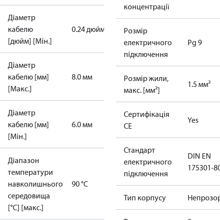
концентрації
Діаметр
кабелю
0.24 дюйм
Розмір
[дюйм] [Мін.]
електричного
Pg 9
підключення
Діаметр
кабелю [мм]
8.0 мм
Розмір жили,
1.5 мм²
[Макс.]
макс. [мм²]
Діаметр
Сертифікація
Yes
кабелю [мм]
6.0 мм
CE
[Мін.]
Стандарт
DIN EN
Діапазон
електричного
175301-8
температури
підключення
навколишнього
90 °C
середовища
Тип корпусу
Непрозор
[°C] [макс.]