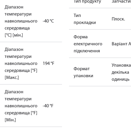
Тип продукту
Запчасти
Діапазон
температури
Тип
Плоск.
навколишнього
-40 °C
прокладки
середовища
[°C] [мін.]
Форма
електричного
Варіант 
Діапазон
підключення
температури
навколишнього
194 °F
Упаковка
Формат
середовища [°F]
декілька
упаковки
[Макс.]
одиниць
Діапазон
температури
навколишнього
-40 °F
середовища [°F]
[Мін.]