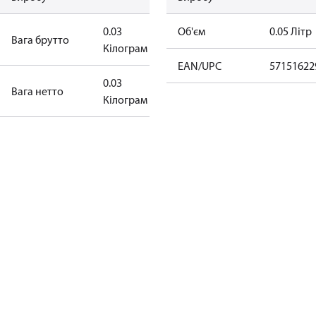
0.03
Об'єм
0.05 Літр
Вага брутто
Кілограм
EAN/UPC
57151622
0.03
Bага нетто
Кілограм