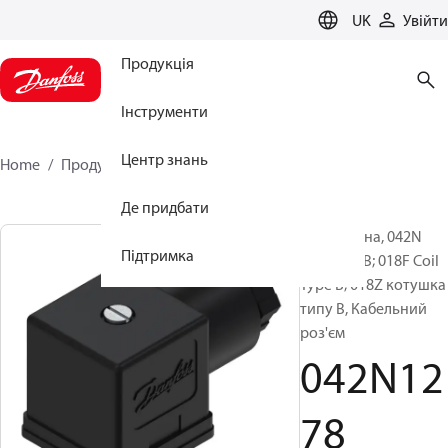
LANGUAGE
UK
Увійти
Продукція
Інструменти
Центр знань
Home
Продукція
042N1278
Де придбати
Запчастина, 042N
Підтримка
Coil Type B; 018F Coil
Type B; 018Z котушка
типу B, Кабельний
роз'єм
042N12
78