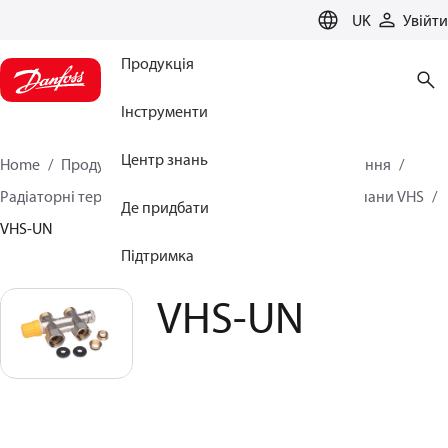
LANGUAGE
UK
Увійти
Продукція
Інструменти
Центр знань
Home
Продукція
Кліматичні рішення для опалення
Радіаторні терморегулятори
Клапани VHS
Клапани VHS
Де придбати
VHS-UN
Підтримка
VHS-UN