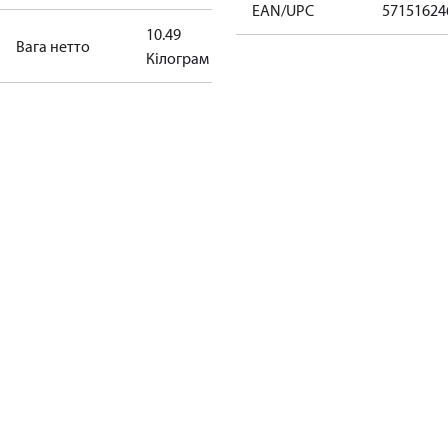
EAN/UPC
57151624
10.49
Bага нетто
Кілограм