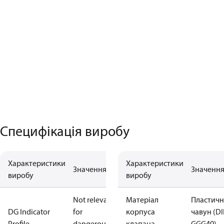
Специфікація виробу
Характеристики
Характеристики
Значення
Значенн
виробу
виробу
Not relevant
Матеріал
Пластич
DG Indicator
for
корпуса
чавун (D
Profile
dangerous
клапана
GGG40)