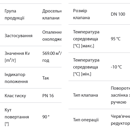
Розмір
Група
Дросельні
DN 100
клапана
продукції
клапани
Температура
Опалення та
Застосування
середовища
95 °C
охолодження
[°C] [макс.]
Значення Kv
569.00 м³/
Температура
[m³/г]
год
середовища
-10 °C
[°C] [мін.]
Індикатор
Так
положення
Поворот
Тип клапана
заслінка 
Клас тиску
PN 16
ручкою
Кут
Черв’ячн
повертання
90 °
Тип операції
редуктор
[°]