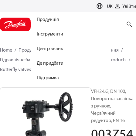
LANGUAGE
UK
Увійти
Продукція
Інструменти
Центр знань
Home
Продукція
Кліматичні рішення для опалення
Гідравлічне балансування та регулювання
Other products
Де придбати
Butterfly valves
VFH2
003Z5406
Підтримка
VFH2-LG, DN 100,
Поворотна заслінка
з ручкою,
Черв’ячний
редуктор, PN 16
003Z54