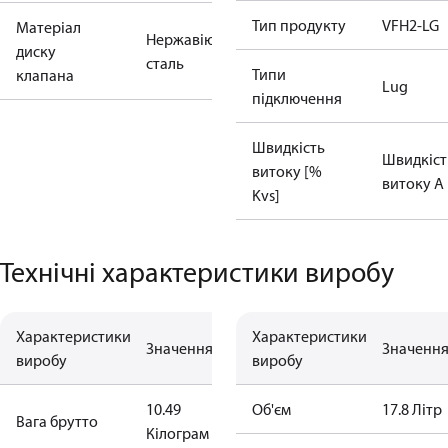
Тип продукту
VFH2-LG
Матеріал
Нержавіюча
диску
сталь
Типи
клапана
Lug
підключення
Швидкість
Швидкіст
витоку [%
витоку А
Kvs]
Технічні характеристики виробу
Характеристики
Характеристики
Значення
Значенн
виробу
виробу
10.49
Об'єм
17.8 Літр
Вага брутто
Кілограм