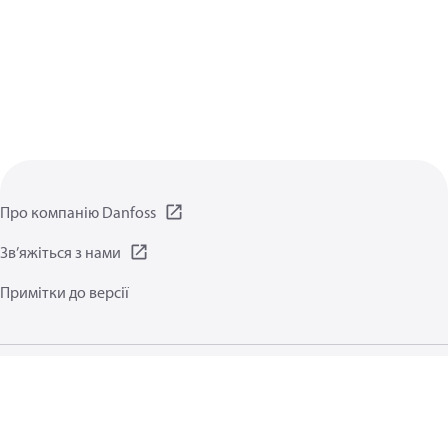
Про компанію Danfoss
Зв’яжіться з нами
Примітки до версії
Політика конфіденційності
Умови користування
Загальна інформація
Файли cookie