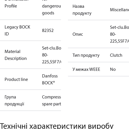
Profile
dangerous
Назва
Miscellan
goods
продукту
Legacy BOCK
Set-clu.B
82352
ID
Опис
80-
225,55F7
Set-clu.BoWex
Material
80-
Тип продукту
Clutch
Description
225,55F7/60H7
У межах WEEE
No
Danfoss
Product line
BOCK®
Група
Compressors
продукції
spare parts
Технічні характеристики виробу