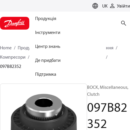
LANGUAGE
UK
Увійти
Продукція
Інструменти
Центр знань
Home
Продукція
Кліматичні рішення для опалення
Компресори
BOCK Аксесуари та запасні частини
Де придбати
097B82352
Підтримка
BOCK, Miscellaneous,
Clutch
097B82
352