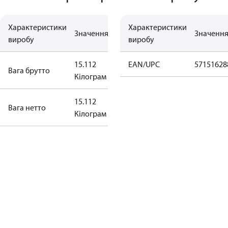
Характеристики
Характеристики
Значення
Значенн
виробу
виробу
15.112
EAN/UPC
57151628
Вага брутто
Кілограм
15.112
Bага нетто
Кілограм