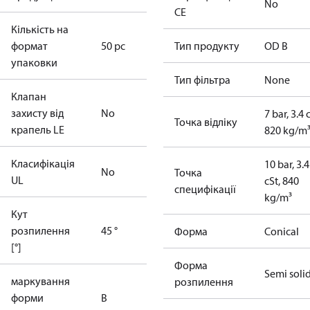
No
CE
Кількість на
формат
50 pc
Тип продукту
OD B
упаковки
Тип фільтра
None
Клапан
захисту від
No
7 bar, 3.4 
Точка відліку
крапель LE
820 kg/m
Класифікація
10 bar, 3.4
No
Точка
UL
cSt, 840
специфікації
kg/m³
Кут
розпилення
45 °
Форма
Conical
[°]
Форма
Semi soli
маркування
розпилення
форми
B