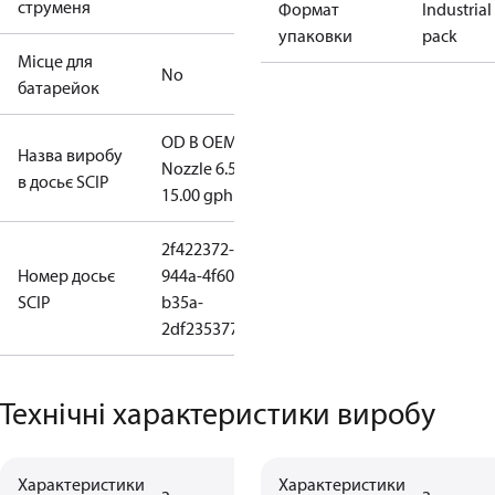
струменя
Формат
Industrial
упаковки
pack
Місце для
No
батарейок
OD B OEM-
Назва виробу
Nozzle 6.50-
в досьє SCIP
15.00 gph
2f422372-
Номер досьє
944a-4f60-
SCIP
b35a-
2df235377320
Технічні характеристики виробу
Характеристики
Характеристики