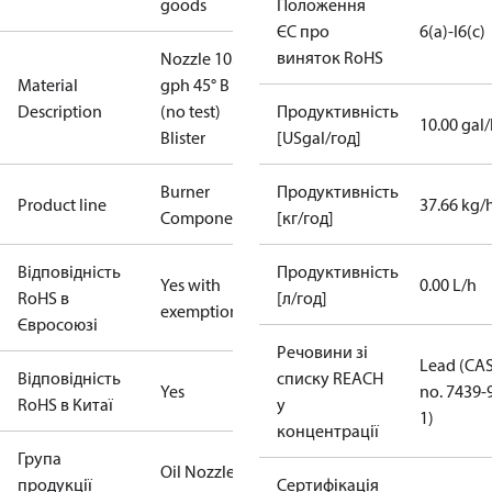
goods
Положення
ЄС про
6(a)-I
6(c)
виняток RoHS
Nozzle 10.00
Material
gph 45° B
Description
(no test)
Продуктивність
10.00 gal
Blister
[USgal/год]
Burner
Продуктивність
Product line
37.66 kg/
Components
[кг/год]
Відповідність
Продуктивність
Yes with
0.00 L/h
RoHS в
[л/год]
exemptions
Євросоюзі
Речовини зі
Lead (CA
Відповідність
списку REACH
Yes
no. 7439-
RoHS в Китаї
у
1)
концентрації
Група
Oil Nozzles
продукції
Сертифікація