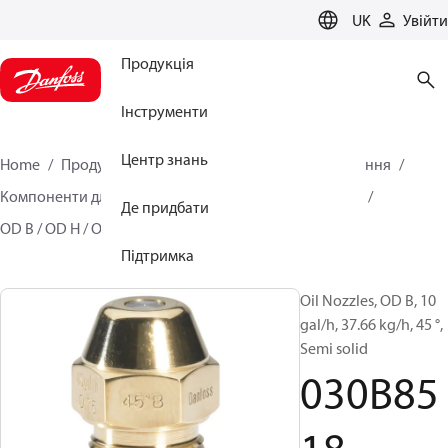
LANGUAGE
UK
Увійти
Продукція
Інструменти
Центр знань
Home
Продукція
Кліматичні рішення для опалення
Компоненти для пальників
Форсунки для мастил
Де придбати
OD B / OD H / OD S
030B8518
Підтримка
Oil Nozzles, OD B, 10
gal/h, 37.66 kg/h, 45 °,
Semi solid
030B85