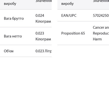
Значення
Значенн
виробу
виробу
0.024
EAN/UPC
57024250
Вага брутто
Кілограм
Cancer a
0.023
Proposition 65
Reproduc
Bага нетто
Кілограм
Harm
Об'єм
0.023 Літр