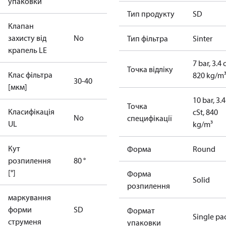
упаковки
Тип продукту
SD
Клапан
захисту від
No
Тип фільтра
Sinter
крапель LE
7 bar, 3.4 
Точка відліку
Клас фільтра
820 kg/m
30-40
[мкм]
10 bar, 3.4
Точка
Класифікація
cSt, 840
No
специфікації
UL
kg/m³
Кут
Форма
Round
розпилення
80 °
[°]
Форма
Solid
розпилення
маркування
форми
SD
Формат
Single pa
струменя
упаковки