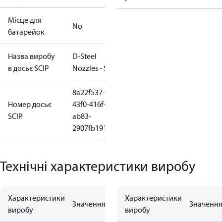
Місце для
No
батарейок
Назва виробу
D-Steel
в досьє SCIP
Nozzles - SD
8a22f537-
Номер досьє
43f0-416f-
SCIP
ab83-
2907fb191ff1
Технічні характеристики виробу
Характеристики
Характеристики
Значення
Значенн
виробу
виробу