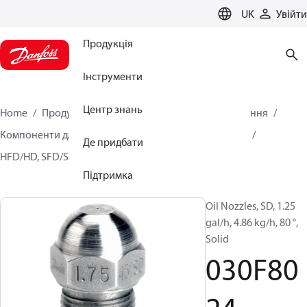
LANGUAGE
UK
Увійти
Продукція
Інструменти
Центр знань
Home
Продукція
Кліматичні рішення для опалення
Компоненти для пальників
Форсунки для мастил
Де придбати
HFD/HD, SFD/SD
030F8024
Підтримка
Oil Nozzles, SD, 1.25
gal/h, 4.86 kg/h, 80 °,
Solid
030F80