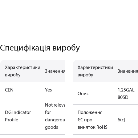
Специфікація виробу
Характеристики
Характеристики
Значення
Значенн
виробу
виробу
CEN
Yes
1.25GAL
Опис
80SD
Not relevant
DG Indicator
for
Положення
Profile
dangerous
ЄС про
6(c)
goods
виняток RoHS