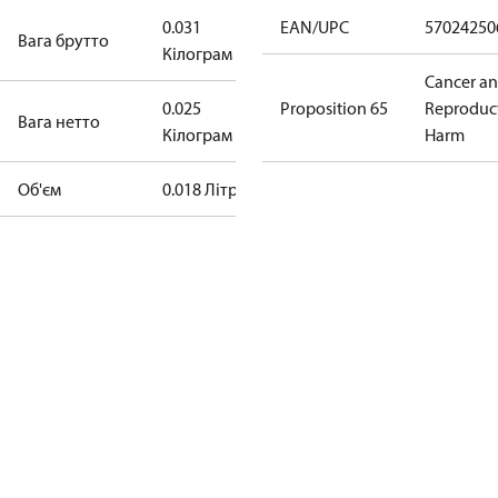
0.031
EAN/UPC
57024250
Вага брутто
Кілограм
Cancer a
0.025
Proposition 65
Reproduc
Bага нетто
Кілограм
Harm
Об'єм
0.018 Літр