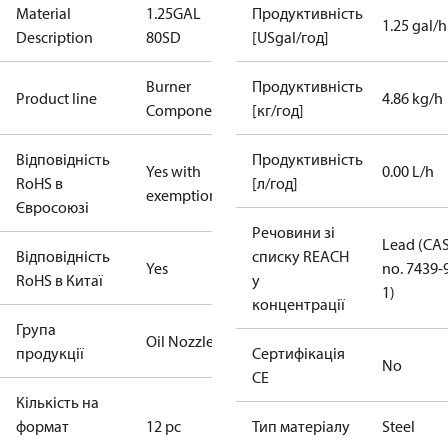
Material
1.25GAL
Продуктивність
1.25 gal/h
Description
80SD
[USgal/год]
Burner
Продуктивність
Product line
4.86 kg/h
Components
[кг/год]
Відповідність
Продуктивність
Yes with
0.00 L/h
RoHS в
[л/год]
exemptions
Євросоюзі
Речовини зі
Lead (CA
Відповідність
списку REACH
Yes
no. 7439-
RoHS в Китаї
у
1)
концентрації
Група
Oil Nozzles
продукції
Сертифікація
No
CE
Кількість на
формат
12 pc
Тип матеріалу
Steel