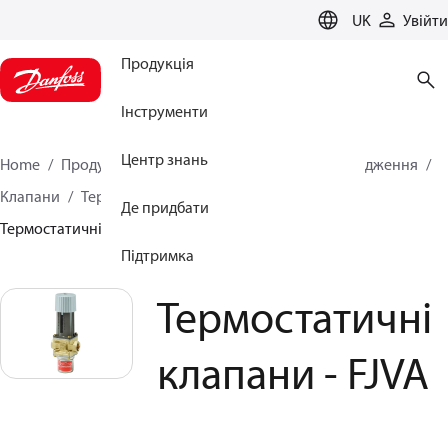
LANGUAGE
UK
Увійти
Продукція
Інструменти
Центр знань
Home
Продукція
Кліматичні рішення для охолодження
Клапани
Термостатичні клапани
Де придбати
Термостатичні клапани - FJVA
Підтримка
Термостатичні
клапани - FJVA