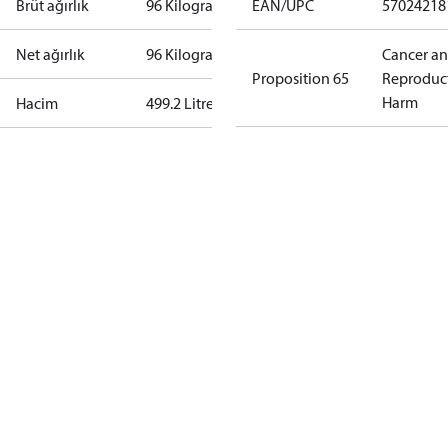
Brüt ağırlık
96 Kilogram
EAN/UPC
57024218
Net ağırlık
96 Kilogram
Cancer a
Proposition 65
Reproduc
Harm
Hacim
499.2 Litre