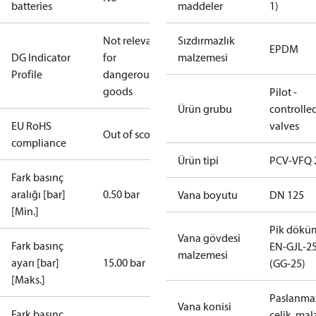
batteries
maddeler
1)
Not relevant
Sızdırmazlık
EPDM
DG Indicator
for
malzemesi
Profile
dangerous
goods
Pilot -
Ürün grubu
controlle
EU RoHS
valves
Out of scope
compliance
Ürün tipi
PCV-VFQ 
Fark basınç
aralığı [bar]
0.50 bar
Vana boyutu
DN 125
[Min.]
Pik dökü
Vana gövdesi
Fark basınç
EN-GJL-2
malzemesi
ayarı [bar]
15.00 bar
(GG-25)
[Maks.]
Paslanma
Vana konisi
Fark basınç
çelik, malz