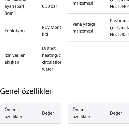
malzemesi
ayarı [bar]
0.50 bar
No. 1.440
[Min.]
Paslanma
Vana yatağı
PCV Montaj
çelik, malz
Fonksiyon
malzemesi
kiti
No. 1.402
District
İzin verilen
heating/cooling
akışkan
circulation
water
Genel özellikler
Önemli
Önemli
Değer
Değer
özellikler
özellikler