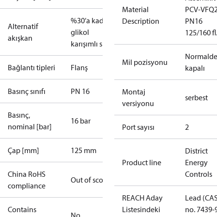
Material
PCV-VFQ
%30’a kadar
Description
PN16
Alternatif
glikol
125/160 fl
akışkan
karışımlı su
Normald
Mil pozisyonu
Bağlantı tipleri
Flanş
kapalı
Basınç sınıfı
PN 16
Montaj
serbest
versiyonu
Basınç,
16 bar
nominal [bar]
Port sayısı
2
Çap [mm]
125 mm
District
Product line
Energy
China RoHS
Controls
Out of scope
compliance
REACH Aday
Lead (CA
Contains
Listesindeki
no. 7439-
No