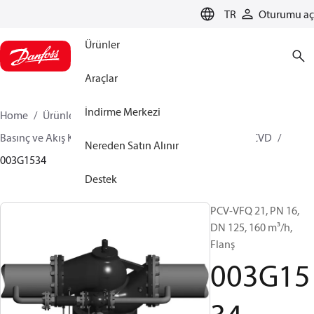
LANGUAGE
TR
Oturumu aç
Ürünler
Araçlar
İndirme Merkezi
Home
Ürünler
İklimlendirme Çözümleri - ısıtma
Basınç ve Akış Kontrolörleri
Pilot control valves
PCVD
Nereden Satın Alınır
003G1534
Destek
PCV-VFQ 21, PN 16,
DN 125, 160 m³/h,
Flanş
003G15