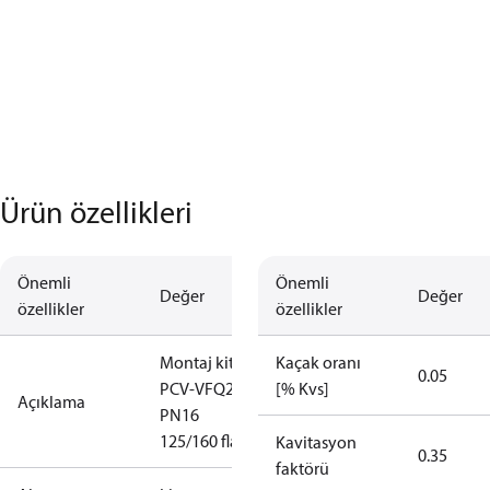
Ürün özellikleri
Önemli
Önemli
Değer
Değer
özellikler
özellikler
Montaj kiti
Kaçak oranı
0.05
PCV-VFQ21
[% Kvs]
Açıklama
PN16
125/160 flanş
Kavitasyon
0.35
faktörü