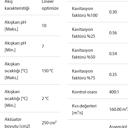
Akış
Lineer
karakteristiği
optimize
Kavitasyon
0.30
faktörü %100
Akışkan pH
10
[Maks.]
Kavitasyon
0.56
faktörü %25
Akışkan pH
7
[Min.]
Kavitasyon
0.54
faktörü %50
Akışkan
sıcaklığı [°C]
150 °C
Kavitasyon
0.35
[Maks.]
faktörü %75
Akışkan
Kontrol oranı
400:1
sıcaklığı [°C]
2 °C
[Min.]
Kvs değerleri
160.00 m³
[m³/s]
Aktüatör
250 cm²
boyutu [cm2]
Assem.kit