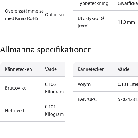
Typbeteckning
Givarficka
Överensstämmelse
Out of scope
med Kinas RoHS
Utv. dykrör Ø
11.0 mm
[mm]
Allmänna specifikationer
Kännetecken
Värde
Kännetecken
Värde
0.106
Volym
0.101 Lite
Bruttovikt
Kilogram
EAN/UPC
57024231
0.101
Nettovikt
Kilogram