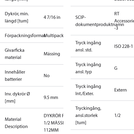
Dykrör, min.
RT
4 7/16 in
SCIP-
längd [tum]
Accessori
dokumentproduktnamn
-3
Förpackningsformat
Multipack
Tryck ingång
ISO 228-1
ansl. std.
Givarficka
Mässing
material
Tryck ingång
G
ansl. typ
Innehåller
No
batterier
Tryck ingång
Extern
Int./Exter.
Inv. dykrör Ø
9.5 mm
[mm]
Tryckingång,
ansl.storlek
1/2
DYKRÖR RT
Material
[tum]
1/2 MÄSSING
Description
112MM