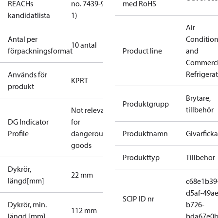
REACHs
no. 7439-92-
med RoHS
kandidatlista
1)
Air
Antal per
Conditio
10 antal
förpackningsformat
Product line
and
Commerci
Refrigera
Används för
KP
RT
produkt
Brytare,
Produktgrupp
tillbehör
Not relevant
DG Indicator
for
Profile
dangerous
Produktnamn
Givarficka
goods
Produkttyp
Tillbehör
Dykrör,
22 mm
längd[mm]
c68e1b39
d5af-49ae
SCIP ID nr
Dykrör, min.
b726-
112 mm
längd [mm]
bda67e0