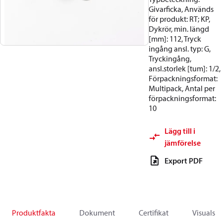
Givarficka, Används
för produkt: RT; KP,
Dykrör, min. längd
[mm]: 112, Tryck
ingång ansl. typ: G,
Tryckingång,
ansl.storlek [tum]: 1/2,
Förpackningsformat:
Multipack, Antal per
förpackningsformat:
10
Lägg till i
jämförelse
Export PDF
Produktfakta
Dokument
Certifikat
Visuals