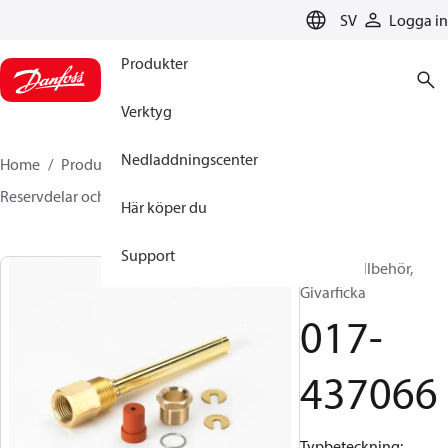
LANGUAGE
SV
Logga in
Produkter
Verktyg
Nedladdningscenter
Home
Produkter
Sensing solutions
Brytare
Reservdelar och tillbehör till brytare
017-437066
Här köper du
Support
Brytare, tillbehör,
Givarficka
017-
437066
Typbeteckning: