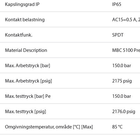
Kapslingsgrad IP
IP65
Kontakt belastning
AC15=0.5 A, 
Kontaktfunk.
SPDT
Material Description
MBC 5100 Pre
Max. Arbetstryck [bar]
150.0 bar
Max. Arbetstryck [psig]
2175 psig
Max. testtryck [bar] Pe
150.0 bar
Max. testtryck [psig]
2176.0 psig
Omgivningstemperatur, område [°C] [Max]
85 °C