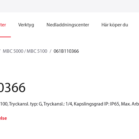
ter
Verktyg
Nedladdningscenter
Här köper du
MBC 5000 / MBC 5100
061B110366
0366
00, Tryckansl. typ: G, Tryckansl.: 1/4, Kapslingsgrad IP: IP65, Max. Arb
else