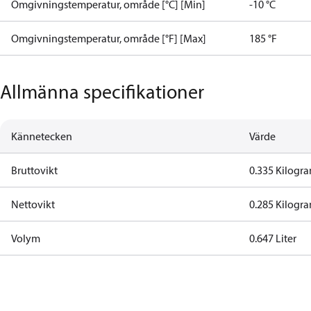
Omgivningstemperatur, område [°C] [Min]
-10 °C
Omgivningstemperatur, område [°F] [Max]
185 °F
Allmänna specifikationer
Kännetecken
Värde
Bruttovikt
0.335 Kilogr
Nettovikt
0.285 Kilogr
Volym
0.647 Liter