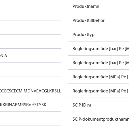
Produktnamn
Produkttillbehör
Produkttyp
Regleringsområde [bar] Pe [
03-A
Regleringsområde [bar] Pe [M
Regleringsområde [MPa] Pe 
CC
CCS
CE
CMIM
DNV
EAC
GL
KRS
LLC
Regleringsområde [MPa] Pe [
KK
RINA
RMRS
RoHS
TYSK
SCIP ID nr
SCIP-dokumentproduktnam