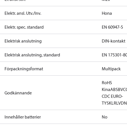
Elektr. ansl. Utv./Inv.
Hona
Elektr. spec. standard
EN 60947-5
Elektrisk anslutning
DIN-kontakt
Elektrisk anslutning, standard
EN 175301-8
Förpackningsformat
Multipack
RoHS
Kina
ABS
BV
C
Godkännande
CDC EURO-
TYSK
LR
LVD
N
Innehåller batterier
No