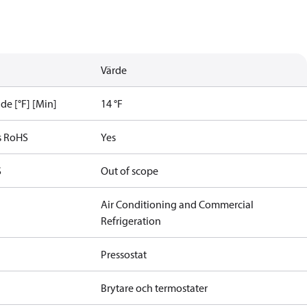
Värde
e [°F] [Min]
14 °F
s RoHS
Yes
S
Out of scope
Air Conditioning and Commercial
Refrigeration
Pressostat
Brytare och termostater