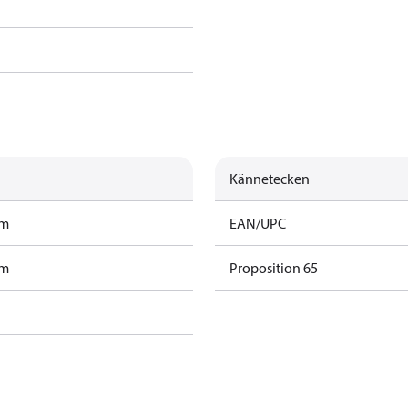
Kännetecken
am
EAN/UPC
am
Proposition 65