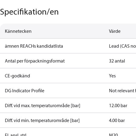
Specifikation/en
Kännetecken
Värde
ämnen REACHs kandidatlista
Lead (CAS no
Antal per förpackningsformat
32 antal
CE-godkänd
Yes
DG Indicator Profile
Not relevant
Diff. vid max. temperaturområde [bar]
12.00 bar
Diff. vid min. temperaturområde [bar]
4.00 bar
El. ansl. strl.
M20