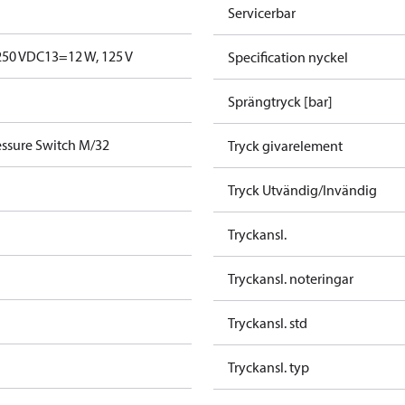
Servicerbar
250 V
DC13=12 W, 125 V
Specification nyckel
Sprängtryck [bar]
ssure Switch M/32
Tryck givarelement
Tryck Utvändig/Invändig
Tryckansl.
Tryckansl. noteringar
Tryckansl. std
Tryckansl. typ