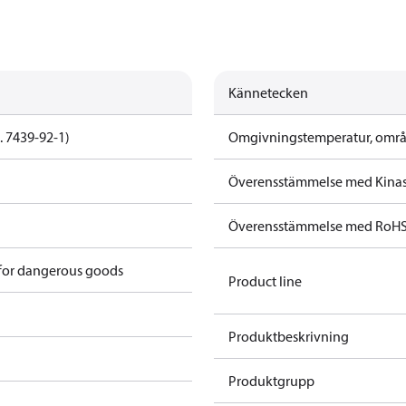
Kännetecken
. 7439-92-1)
Omgivningstemperatur, områd
Överensstämmelse med Kina
Överensstämmelse med RoH
 for dangerous goods
Product line
Produktbeskrivning
Produktgrupp