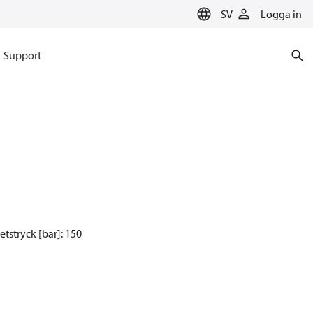
SV
Logga in
Support
etstryck [bar]: 150