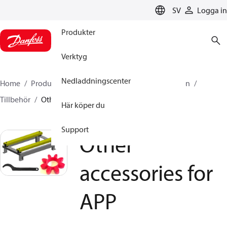
LANGUAGE
SV
Logga in
Produkter
Verktyg
Nedladdningscenter
Home
Produkter
Högtryckspumpar
Desalination
Tillbehör
Other accessories for APP
Här köper du
Support
Other
accessories for
APP