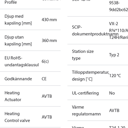
Profile
9538-
9dd2bc62
Djup med
430 mm
kapsling [mm]
VX-2
SCIP-
R¾*110/A
dokumentproduktnamn
Djup utan
T24H/Røri
360 mm
kapsling [mm]
Station size
Typ 2
EU RoHS-
type
6(c)
undantagsklausul
Tilloppstemperatur,
120 °C
Godkännande
CE
design [˚C]
Heating
UL-certifiering
No
AVTB
Actuator
Värme
AVTB
Heating
regulatornamn
AVTB
Control valve
Värme,
T24-1 20