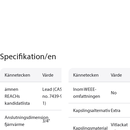
Specifikation/en
Kännetecken
Värde
Kännetecken
Värde
ämnen
Lead (CAS
Inom WEEE-
No
REACHs
no. 7439-92-
omfattningen
kandidatlista
1)
Kapslingsalternativ
Extra
Anslutningsdimension
3/4"
fjärrvärme
Vitlackat
Kapslingsmaterial