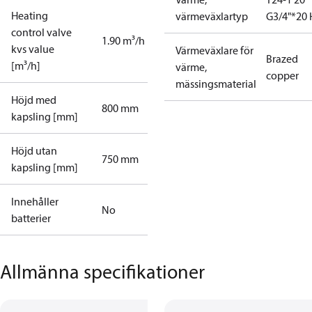
Heating
värmeväxlartyp
G3/4"*20 
control valve
1.90 m³/h
kvs value
Värmeväxlare för
Brazed
[m³/h]
värme,
copper
mässingsmaterial
Höjd med
800 mm
kapsling [mm]
Höjd utan
750 mm
kapsling [mm]
Innehåller
No
batterier
Allmänna specifikationer