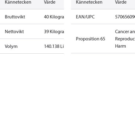
Kännetecken
Värde
Kännetecken
Värde
Bruttovikt
40 Kilogram
EAN/UPC
57065609
Nettovikt
39 Kilogram
Cancer a
Proposition 65
Reproduc
Harm
Volym
140.138 Liter