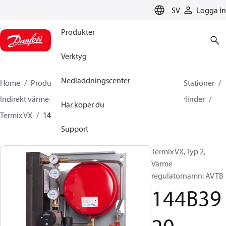
LANGUAGE
SV
Logga in
Produkter
Verktyg
Nedladdningscenter
Home
Produkter
Climate Solutions for heating
Stationer
Indirekt värme eller direktvärme och tappvarmvattencylinder
Här köper du
Termix VX
144B3920
Support
Termix VX, Typ 2,
Värme
regulatornamn: AVTB
144B39