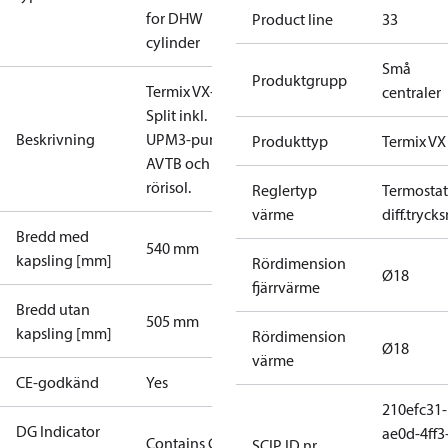
for DHW
Product line
33
cylinder
Små
Produktgrupp
Termix VX-2
centraler
Split inkl.
Beskrivning
UPM3-pump,
Produkttyp
Termix VX
AVTB och
rörisol.
Reglertyp
Termostat
värme
diff.tryck
Bredd med
540 mm
kapsling [mm]
Rördimension
Ø18
fjärrvärme
Bredd utan
505 mm
kapsling [mm]
Rördimension
Ø18
värme
CE-godkänd
Yes
210efc31-
DG Indicator
ae0d-4ff3
Contains Gas
SCIP ID nr