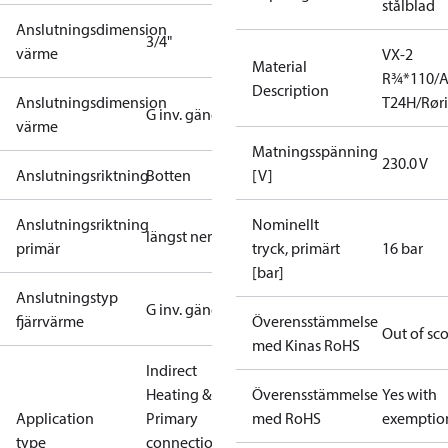
stålblad
Anslutningsdimension
3/4"
värme
VX-2
Material
R¾*110/A
Description
Anslutningsdimension
T24H/Røri
G inv. gänga
värme
Matningsspänning
230.0 V
Anslutningsriktning
Botten
[V]
Anslutningsriktning
Nominellt
längst ner
primär
tryck, primärt
16 bar
[bar]
Anslutningstyp
G inv. gänga
fjärrvärme
Överensstämmelse
Out of sc
med Kinas RoHS
Indirect
Heating &
Överensstämmelse
Yes with
Application
Primary
med RoHS
exemptio
type
connections