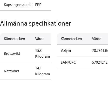
Kapslingsmaterial
EPP
Allmänna specifikationer
Kännetecken
Värde
Kännetecken
Värde
15.3
Volym
78.736 Lit
Bruttovikt
Kilogram
EAN/UPC
57024242
14.1
Nettovikt
Kilogram