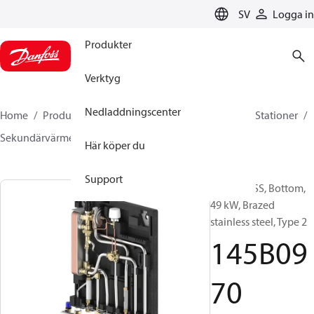
LANGUAGE
SV
Logga in
Produkter
Verktyg
Nedladdningscenter
Home
Produkter
Climate Solutions for heating
Stationer
Sekundärvärmeväxlare
EvoFlat FSS
145B0970
Här köper du
Support
EvoFlat FSS, Bottom,
49 kW, Brazed
stainless steel, Type 2
145B09
70