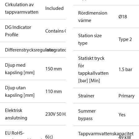
Cirkulation av
Included
tappvarmvatten
Rördimension
Ø18
värme
DG Indicator
Contains Gas
Profile
Station size
Type 2
type
Differenstrycksregulator
Integrated
Statiskt tryck
Djup med
för
150 mm
1.5 bar
kapsling [mm]
tappkallvatten
[bar] [Min]
Djup utan
110 mm
kapsling [mm]
Strainer
Primary
Elektrisk
Summer
230V 50 Hz
Yes
anslutning
bypass
EU RoHS-
Tappvarmvattenskapacitet
6(c)
49 kW