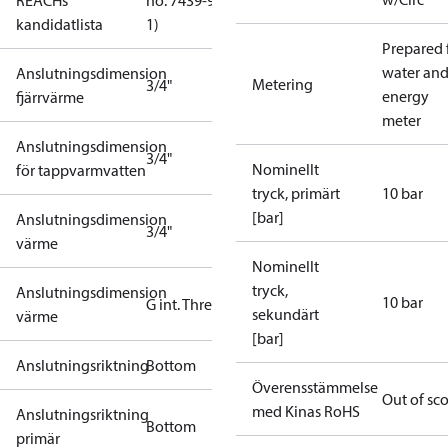
REACHs
no. 7439-92-
kandidatlista
1)
Prepared 
water an
Anslutningsdimension
Metering
3/4"
energy
fjärrvärme
meter
Anslutningsdimension
3/4"
Nominellt
för tappvarmvatten
tryck, primärt
10 bar
[bar]
Anslutningsdimension
3/4"
värme
Nominellt
tryck,
Anslutningsdimension
10 bar
G int. Thread
sekundärt
värme
[bar]
Anslutningsriktning
Bottom
Överensstämmelse
Out of sc
med Kinas RoHS
Anslutningsriktning
Bottom
primär