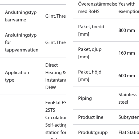
Överensstämmelse
Yes with
med RoHS
exemptio
Anslutningstyp
G int. Thread
fjärrvärme
Paket, bredd
800 mm
[mm]
Anslutningstyp
för
G int. Thread
Paket, djup
tappvarmvatten
160 mm
[mm]
Direct
Paket, höjd
Application
Heating &
600 mm
[mm]
type
Instantaneous
DHW
Stainless
Piping
steel
EvoFlat FSS
2STS
Product line
Subsyste
Circulation,
Self-acting
station for
Produktgrupp
Flat Stati