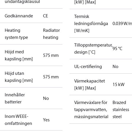
undantagsklausul
[kW] [Max]
Godkännande
CE
Termisk
ledningsförmåga
0.039 W/
Heating
Radiator
[W/mK]
system type
heating
Tilloppstemperatur,
95 °C
Höjd med
design [˚C]
575 mm
kapsling [mm]
UL-certifiering
No
Höjd utan
575 mm
kapsling [mm]
Värmekapacitet
15 kW
[kW] [Max]
Innehåller
No
batterier
Värmeväxlare för
Brazed
tappvarmvatten,
stainless
Inom WEEE-
mässingsmaterial
steel
Yes
omfattningen