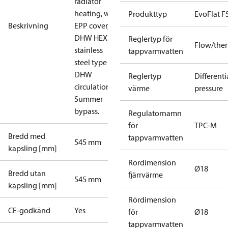
radiator
heating, with
Produkttyp
EvoFlat F
Beskrivning
EPP cover,
DHW HEX
Reglertyp för
Flow/ther
stainless
tappvarmvatten
steel type 2,
DHW
Reglertyp
Differenti
circulation,
värme
pressure
Summer
bypass.
Regulatornamn
för
TPC-M
Bredd med
tappvarmvatten
545 mm
kapsling [mm]
Rördimension
Ø18
Bredd utan
fjärrvärme
545 mm
kapsling [mm]
Rördimension
CE-godkänd
Yes
för
Ø18
tappvarmvatten