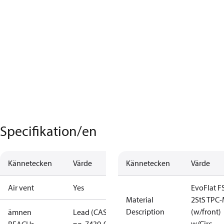
Specifikation/en
Kännetecken
Värde
Kännetecken
Värde
Air vent
Yes
EvoFlat F
Material
2StS TPC
Description
(w/front)
ämnen
Lead (CAS
w/Circ