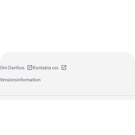
Om Danfoss
Kontakta oss
Versionsinformation
Integritetsförklaring
Användningsvillkor
Allmänna informationer
Cookies