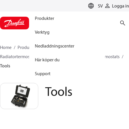
LANGUAGE
SV
Logga in
Produkter
Verktyg
Nedladdningscenter
Home
Produkter
Climate Solutions for heating
Radiatortermostater
Other products for radiator thermostats
Här köper du
Tools
Support
Tools